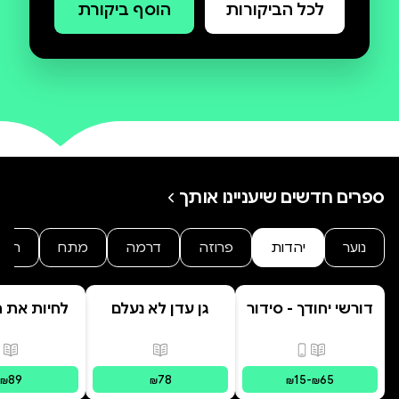
לכל הביקורות
הוסף ביקורת
ספרים חדשים שיעניינו אותך
נוער
יהדות
פרוזה
דרמה
מתח
היסט
דורשי יחודך - סידור
גן עדן לא נעלם
לחיות את הי
רמב"ם
פורמטים זמינים
:
מודפס, דיגיטלי
פורמטים זמינים
:
מודפס
פור
89
78
15
-
65
₪
₪
₪
₪