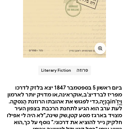
פרוזה
Literary Fiction
ביום ראשון 5 בספטמבר 1847 יצא בלזק לדרכו
מפריז לברדיצ'ב,אוקראינה,או מדויק יותר לארמון
וְיֶזְ'חוֹבְנִיָה,כדי לפגוש את אהובתו הרוזנת הַנסקָה.
לעת ערב הוא הגיע לתחנת הרכבת בצפון העיר
מצויד בארגז מסע קטן,שק שינה,"לא היה לי אפילו
חלקיק נייר להוציא את דרכוני." נוסף על כך,הוא