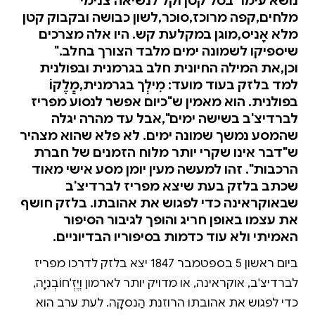
נושא עימו "בסל קטן וקל לנשיאה צנימי
מלחים,קפה מרוכז,סוכר,לשון כבושה ובקבוק קטן
מלא אָניס,מוגן במקלעת קש. היו אלה מצרכים
שיספיקו לשמונה ימים מלבד הצורך בחלב."
וכן,את המילה החיונית חלב בגרמנית ובפולנית
למד בלזק בעוד מועד: מִילְך בגרמנית,מְְלֶקוֹ
בפולנית. הוא מאמין ש"כיום אפשר לנסוע מפריז
לברדיצ'ב בשישה ימים",אבל עד מהרה יגלה
שהמסע נמשך שמונה ימים. לא פלא שהוא מצהיר
ש"דבר אינו שקרי יותר מלוח הזמנים של חברת
הרכבות". זהו למעשה מעין יומן מסע אישי מאוד
שכתב בלזק בעת שיצא מפריז לברדיצ'ב
שבאוקראינה כדי לפגוש את אהובתו. בלזק חושף
את עצמו באופן חריג והופך לגיבור הסיפור
האמיתי ולא עוד כדמות בסיפוריו הבדיוניים.
ביום ראשון 5 בספטמבר 1847 יצא בלזק לדרכו מפריז
לברדיצ'ב, אוקראינה, או מדויק יותר לארמון וְיֶזְ'חוֹבְנִיָה,
כדי לפגוש את אהובתו הרוזנת הַנסקָה. לעת ערב הוא