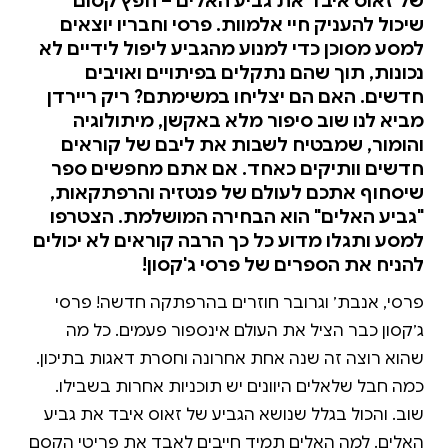
של זאוס איבד את גביע האלים – חפץ קסום
שיכול להעניק חיי אלמוות. פרסי וחבריו יוצאים
למסע מסוכן כדי למנוע מהגביע ליפול לידיים לא
נכונות, תוך שהם נתקלים בפיתויים ואויבים
חדשים. האם הם יצליחו במשימתם? ריק ריירדן
מביא לנו שוב סיפור מלא באקשן, מיתולוגיה
והומור, שמבטיח לשבות את ליבם של קוראים
חדשים וותיקים כאחד. אם אתם מחפשים ספר
שיסחוף אתכם לעולם של פנטזיה והרפתקאות,
"גביע האלים" הוא הבחירה המושלמת. הצטרפו
למסע ותגלו מדוע כל כך הרבה קוראים לא יכולים
להניח את הספרים של פרסי ג'קסון!
פרסי, אנבת׳ וגרובר חוזרים בהרפתקה חדשה! פרסי
ג׳קסון כבר הציל את העולם אינספור פעמים. כל מה
שהוא רוצה זה שנה אחת אחרונה וחסרת דאגות בתיכון.
כמה חבל שלאלים היוונים יש תוכניות אחרות בשבילו.
שוב. והכול בגלל שנושא הגביע של זאוס איבד את גביע
האלים. למה האלים תמיד חייבים לאבד את פריטי הקסם