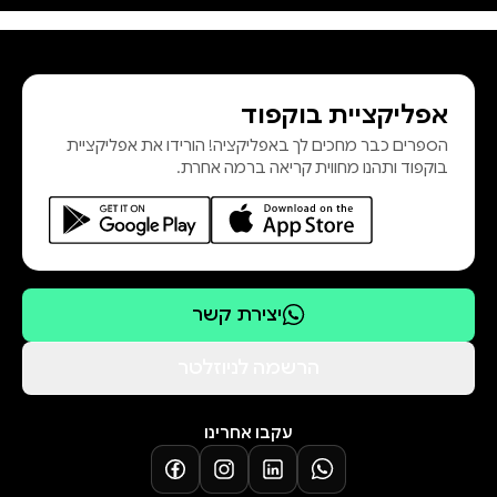
עומדים להישאב לסיפור מלא אקשן,
הומור ומיתולוגיה - כל מה שהפך את
ריק ריירדן למספר הסיפורים של
אפליקציית בוקפוד
האלים. עוד סדרות מיתולוגיות של ריק
הספרים כבר מחכים לך באפליקציה! הורידו את אפליקציית
ריירדן: גיבורי האולימפוס, גורלו של
בוקפוד ותהנו מחווית קריאה ברמה אחרת.
אפולו, משפחת קיין והאלים המצרים
ומגנס צ'ייס והאלים של אוסגרד. הצצה
לספר
יצירת קשר
הרשמה לניוזלטר
עקבו אחרינו