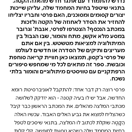
נדרש להתמודד עם אתגר חדש מהאלה הקטה.
בתנאי שיטפל בחיות המחמד שלה, עליהן שייכות
יצורים קסומים ומסוכנים, האם פרסי וחבריו יצליחו
להחזיר את הסדר לאחוזה של הקטה ולזכות
במכתב הנכסף? הצטרפו לפרסי, אנבת' וגרובר
במסע מלא אקשן, מתח והומור, שבו הגבול בין
המיתולוגיה למציאות מטשטש. בין אם אתם
מעריצים ותיקים של הסדרה או חדשים לעולמו
של פרסי ג'קסון, תמצאו כאן חוויית קריאה סוחפת
וכובשת. ספר זה מתאים לכל מי שמחפש סיפורים
הרפתקניים עם טוויסטים מיתולוגיים והומור בלתי
נשכח.
פרסי רוצה רק דבר אחד: להתקבל לאוניברסיטת רומא
החדשה. אבל יש לו בעיה קטנה - הוא יזדקק לשלושה
מכתבי המלצה מהאלים. את המכתב הראשון כבר קיבל
כשהצליח למצוא את גביע האלים האבוד. עכשיו האלה
הֵקָטֶה שוקלת לכתוב לו המלצה, בתנאי שיסכים לטפל
בחיות המחמד שלה כשהיא נוסעת לחופשה. קלי קלות,