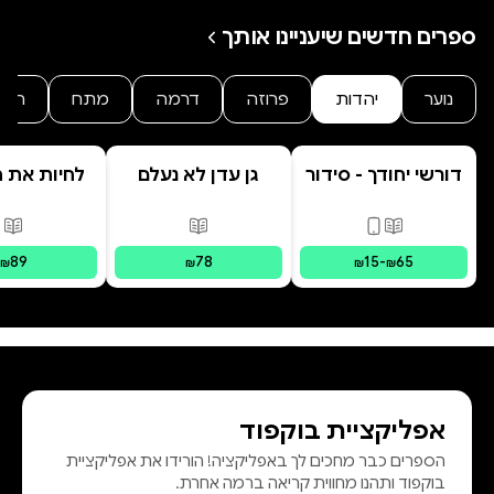
ספרים חדשים שיעניינו אותך
נוער
יהדות
פרוזה
דרמה
מתח
היסט
דורשי יחודך - סידור
גן עדן לא נעלם
לחיות את הי
רמב"ם
פורמטים זמינים
:
מודפס, דיגיטלי
פורמטים זמינים
:
מודפס
פור
89
78
15
-
65
₪
₪
₪
₪
אפליקציית בוקפוד
הספרים כבר מחכים לך באפליקציה! הורידו את אפליקציית
בוקפוד ותהנו מחווית קריאה ברמה אחרת.