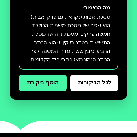
מה הסיפור:
מסכת אבות (נקראת גם פרקי אבות)
הוא שמה של מסכת משניות הכוללת
חמשה פרקים. מסכת זו היא המסכת
התשיעית בסדר נזיקין, שהוא הסדר
הרביעי מבין ששת סדרי המשנה, לפי
הסדר הנהוג מאז כתבי היד הקדומים
ביותר (המאה ה-12). בניגוד לשאר
מסכתות המשנה העוסקות בדינים
לכל הביקורות
הוסף ביקורת
ובהלכות, עוסקת מסכת זו בענייני
מסכת זו עברה מספר גלגולים, וכיום
נהוג לצרף לה מסיבות היסטוריות את
פרק קניין תורה, שאינו חלק מחיבור
המשנה.