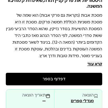
היסטוריות את פרק קניין תורה,שאינו חלק מחיבור
המשנה.
מסכת אבות (נקראת גם פרקי אבות) הוא שמה של
מסכת משניות הכוללת חמשה פרקים. מסכת זו היא
המסכת התשיעית בסדר נזיקין, שהוא הסדר הרביעי מבין
ששת סדרי המשנה, לפי הסדר הנהוג מאז כתבי היד
הקדומים ביותר (המאה ה-12). בניגוד לשאר מסכתות
המשנה העוסקות בדינים ובהלכות, עוסקת מסכת זו
מסכת זו עברה מספר גלגולים, וכיום נהוג לצרף לה
קרא עוד
מסיבות היסטוריות את פרק קניין תורה, שאינו חלק
מחיבור המשנה.
דפדוף בספר
הוצאה
תאריך הוצאה
מנדלי ספרים
—