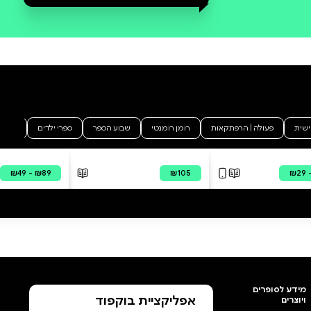
סקירה וביקורת
מה הסיפור:
"אהבות חיים שלא נועדו להתממש
במציאות. ממרחק של שנים, נותרו
בגוף, עשו בו שמות ונכתבו
במילים." פרקי אהבות הוא קובץ
סיפורים קצרים בפרוזה לירית
חשופה, הפותח צוהר אל חצרותיה
האחוריות של הכמיהה האנושית.
אלו הם רגעים קטנים וגדולים של
פגישות פתאומיות ועזיבות כואבות.
בין חום המדבר החובק בינואר
לצינת המים של הכנרת בלילה. בין