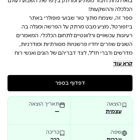
בואו לגלות חיבור מפתיע ומרתק בין פרשת השבוע לעולם
ספר זה, שצמח מתוך טור שבועי פופולרי באתר
ביזפורטל, מציע מבט מרתק על הפרשה ומגלה בה
רעיונות עכשוויים ורלוונטיים לתחום הכלכלי. המאמרים
השונים שוזרים יחדיו פרשנויות מסורתיות ומודרניות,
מדרשים ודברי חז"ל, לצד דבריהם של הוגים ואנשי רוח
מדורות שונים – כל אלה משתלבים יחד ליצירת תמונה
קרא עוד
עשירה, מקורית ומעמיקה של נושאים כלכליים מתוך זווית
דפדוף בספר
מגוון רחב של נושאים מתחום הכלכלה נידונים בהרחבה,
החל ממדיניות מוניטרית ופיסקלית, התמודדות עם
הוצאה
תאריך הוצאה
אתגרי העושר, חשיבות היושר והמידות הטובות בעסקים,
עצמית
—
חיבור זה מיועד לכל מי שמתעניין בכלכלה, השקעות, הגות
יהודית, ומבקש לגלות חיבורים חדשים, מעוררי השראה
שפה
כריכה
עברית
רכה