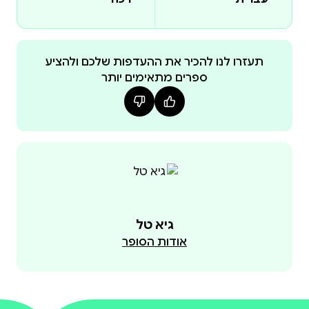
ומעשירים בין עולמות הרוח והחומר. זוהי הזדמנות לפתוח
צוהר חדש להבנת פרשת השבוע, ולבחון את השלכותיה
תעזרו לנו להכיר את ההעדפות שלכם ולהציע
ספרים מתאימים יותר
רב ד”ר גיא גבריאל טל שימש כרב במספר קהילות
ברחבי העולם. בשילוב תחומים יוצא דופן הוא גם כותב
טורים שבועיים בנושאי כלכלה והשקעות באתר
ההשקעות הישראלי ביזפורטל; בספר זה הוא משלב את
גיא למד בישיבת דימונה והר המור, השלים תואר ראשון
בחינוך במכללה בירושלים, תואר שני בלימודי יהדות
באוניברסיטה הבראיקה (מקסיקו סיטי) ודוקטורט
גיא טל
בהיסטוריה של המחשבה באוניברסיטה
אודות הסופר
הפאן-אמריקאית (מקסיקו סיטי)