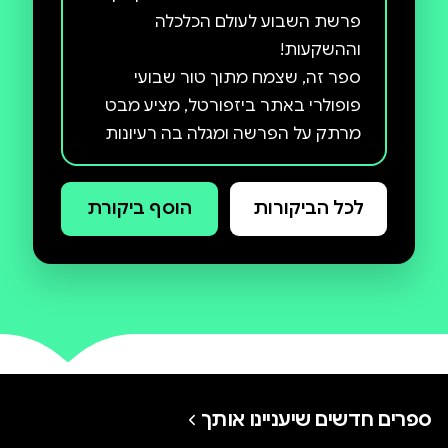
פרשת השבוע לעולם הכלכלה
ספר זה, שצמח מתוך טור שבועי
פופולרי באתר ביזפורטל, מציע מבט
מרתק על הפרשה ומגלה בה רעיונות
עכשוויים ורלוונטיים לתחום הכלכלי.
המאמרים השונים שוזרים יחדיו
לכל הביקורות
הוסף ביקורת
פרשנויות מסורתיות ומודרניות,
מדרשים ודברי חז"ל, לצד דבריהם של
הוגים ואנשי רוח מדורות שונים – כל
אלה משתלבים יחד ליצירת תמונה
עשירה, מקורית ומעמיקה של נושאים
מגוון רחב של נושאים מתחום הכלכלה
נידונים בהרחבה, החל ממדיניות
ספרים חדשים שיעניינו אותך
מוניטרית ופיסקלית, התמודדות עם