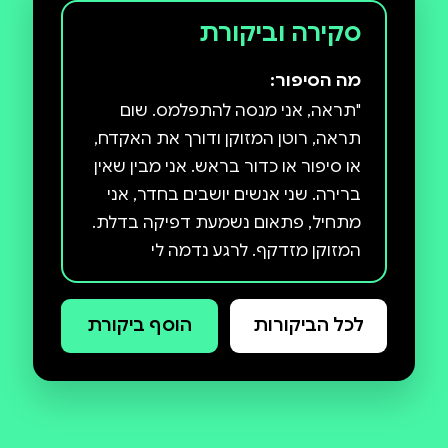
סקירה וביקורת
מה הסיפור:
"תראה, אני מנסה להתפלמס. שום
תראה, רוטן המזוקן ודורך את האקדח,
או סיפור או כדור בראש. אני מבין שאין
ברירה. שני אנשים יושבים בחדר, אני
מתחיל, פתאום נשמעת דפיקה בדלת.
המזוקן מזדקף. לרגע נדמה לי
שהסיפור תפס אותו, אבל הוא לא. הוא
מקשיב למשהו אחר. מישהו באמת
לכל הביקורות
הוסף ביקורת
דופק בדלת." פתאום דפיקה בדלת
הוא קובץ הסיפורים החמישי של אתגר
קרת.