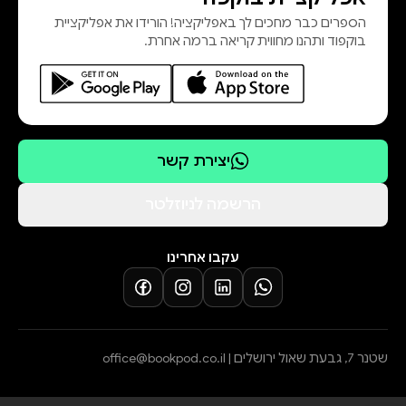
הספרים כבר מחכים לך באפליקציה! הורידו את אפליקציית
בוקפוד ותהנו מחווית קריאה ברמה אחרת.
יצירת קשר
הרשמה לניוזלטר
עקבו אחרינו
שטנר 7, גבעת שאול ירושלים |
office@bookpod.co.il