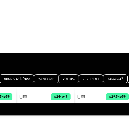
מילים מחברות
חסיה בן זכאי
מודפס
דיגיטלי
קולי
דיגיטלי
קולי
₪30
ה מהירה
·
₪30
קנייה מהירה
·
₪30
פה לסל
·
₪30
הוספה לסל
·
₪30
30
₪