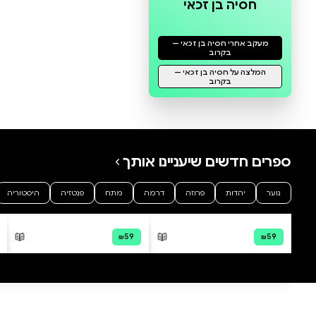
סדרת מתגלגלים בזמן - שמחת תורה מליל הבדולח עד היום
ביקור אצל סבתא
בואי שבת
חסיה בן זכאי
חסיה בן זכאי
מודפס
מודפס
דיגיטלי
קולי
₪30
₪30
קנייה מהירה
·
₪30
קניי
הוספה לסל
·
₪30
הוס
30
30
₪
₪