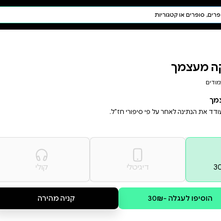
חיפוש AI
דת ויהדות
תפילה
חגים ומועדים
תלמוד
קבלה