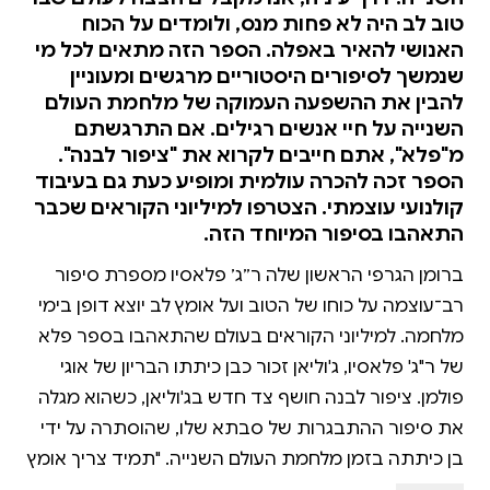
טוב לב היה לא פחות מנס, ולומדים על הכוח
האנושי להאיר באפלה. הספר הזה מתאים לכל מי
שנמשך לסיפורים היסטוריים מרגשים ומעוניין
להבין את ההשפעה העמוקה של מלחמת העולם
השנייה על חיי אנשים רגילים. אם התרגשתם
מ"פלא", אתם חייבים לקרוא את "ציפור לבנה".
הספר זכה להכרה עולמית ומופיע כעת גם בעיבוד
קולנועי עוצמתי. הצטרפו למיליוני הקוראים שכבר
התאהבו בסיפור המיוחד הזה.
ברומן הגרפי הראשון שלה ר״ג׳ פלאסיו מספרת סיפור
רב־עוצמה על כוחו של הטוב ועל אומץ לב יוצא דופן בימי
מלחמה. למיליוני הקוראים בעולם שהתאהבו בספר פלא
של ר"ג' פלאסיו, ג'וליאן זכור כבן כיתתו הבריון של אוגי
פולמן. ציפור לבנה חושף צד חדש בג'וליאן, כשהוא מגלה
את סיפור ההתבגרות של סבתא שלו, שהוסתרה על ידי
בן כיתתה בזמן מלחמת העולם השנייה. "תמיד צריך אומץ
כדי להיות אדם טוב," סבתו אומרת לו בשיחת פייס־טיים