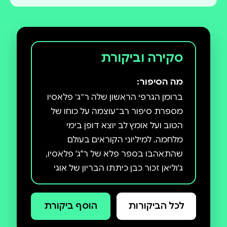
סקירה וביקורת
מה הסיפור:
ברומן הגרפי הראשון שלה ר״ג׳ פלאסיו
מספרת סיפור רב־עוצמה על כוחו של
הטוב ועל אומץ לב יוצא דופן בימי
מלחמה. למיליוני הקוראים בעולם
שהתאהבו בספר פלא של ר"ג' פלאסיו,
ג'וליאן זכור כבן כיתתו הבריון של אוגי
פולמן. ציפור לבנה חושף צד חדש
בג'וליאן, כשהוא מגלה את סיפור
לכל הביקורות
הוסף ביקורת
ההתבגרות של סבתא שלו, שהוסתרה
על ידי בן כיתתה בזמן מלחמת העולם