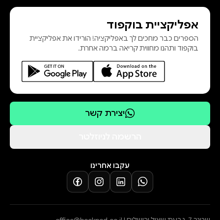
אפליקציית בוקפוד
הספרים כבר מחכים לך באפליקציה! הורידו את אפליקציית
בוקפוד ותהנו מחווית קריאה ברמה אחרת.
יצירת קשר
הרשמה לניוזלטר
עקבו אחרינו
שטנר 7, גבעת שאול ירושלים |
office@bookpod.co.il