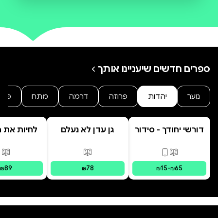
העדה החרדית.
ספרים חדשים שיעניינו אותך
נוער
יהדות
פרוזה
דרמה
מתח
פנט
דורשי יחודך - סידור
גן עדן לא נעלם
לחיות את הי
רמב"ם
פורמטים זמינים
:
מודפס, דיגיטלי
פורמטים זמינים
:
מודפס
פור
89
78
15
-
65
₪
₪
₪
₪