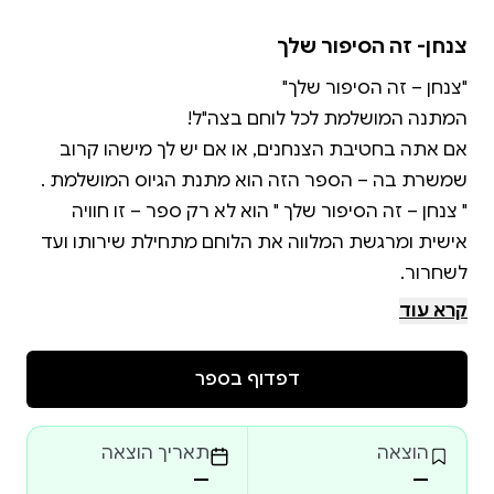
צנחן- זה הסיפור שלך
אם אתה בחטיבת הצנחנים, או אם יש לך מישהו קרוב
" צנחן – זה הסיפור שלך " הוא לא רק ספר – זו חוויה
אישית ומרגשת המלווה את הלוחם מתחילת שירותו ועד
הספר כולל שאלות שמזמינות את הלוחם לשתף את
קרא עוד
חוויותיו, תחושותיו והדרך שהוא עובר כחלק מהשירות
בצה"ל. כל עמוד בספר מעורר זיכרונות, ומאפשר להיזכר
דפדוף בספר
ברגעים המשמעותיים ביותר בשירות – מהרגע הראשון
הוצאה
תאריך הוצאה
הספר מיועד לא רק לחיילים צעירים שמתכננים את הגיוס,
—
—
אלא גם לאלו שכבר בעיצומו של השירות – למי שנמצא