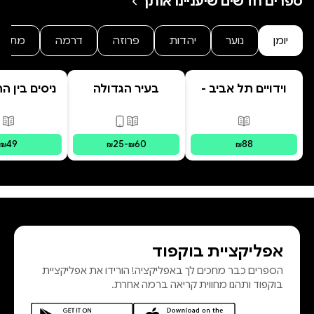
ספרים חדשים שיעניינו אותך
יומן
נוער
יהדות
פרוזה
דרמה
מתח
וידויים תל אביב -
בעיר הגדולה
ניסים בין ה
TLV Confessions
מסע הפל
האבו
פורמטים זמינים
:
מודפס
פורמטים זמינים
:
מודפס, דיגי
פור
49
25
-
60
88
₪
₪
₪
₪
אפליקציית בוקפוד
הספרים כבר מחכים לך באפליקציה! הורידו את אפליקציית
בוקפוד ותהנו מחווית קריאה ברמה אחרת.