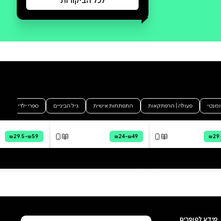
סקירה וביקורת
מה הסיפור:
הָיֹה הָיָה לִפְנֵי שָׁנִים, בְּבִצָּה לְיַד
נָהָר,צְפַרְדֵּעוֹן קָטֹן,
יְרַקְרַק־מְנֻמָּר.אֶחָיו קָרְאוּ לוֹ
"פִּיצִי",אֲבָל הוּא הֶעֱדִיף לִהְיוֹת — סֵר
צְפַר־דֵּה־אַמִּיצִי! דֵּה־אַמִּיצִי יוֹצֵא
לְחַפֵּשׂ נְסִיכָה בִּמְצוּקָה שֶׁתִּתֵּן לוֹ
נְשִׁיקָה וְתַהֲפֹךְ אוֹתוֹ לְנָסִיךְ גָּדוֹל
וְחָזָק.אֲבָל הַנְּסִיכָה שֶׁהוּא פּוֹגֵשׁ
בִּכְלָל לֹא זְקוּקָה לְעֶזְרָה, אֲפִלּוּ
לְהֶפֶךְ... אַגָּדָה מוֹדֶרְנִית מַצְחִיקָה