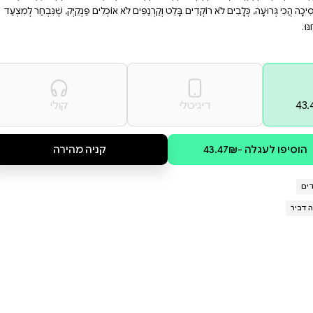
ם מפתיעים. הצטרפו
 אמיתי ומה המשמעות של
וּ לוֹ "פִּיצִי",אֲבָל הוּא הֶעֱדִיף לִהְיוֹת —
ְתַהֲפֹךְ אוֹתוֹ לְנָסִיךְ גָּדוֹל וְחָזָק.אֲבָל
ִית מַצְחִיקָה מֵאֵת הַצֶּמֶד אָנָה קֵמְפּ
לֹא אוֹכְלִים פַּנְקֵיְק, שֶׁנִּבְחַר לְמִצְעַד
קולי