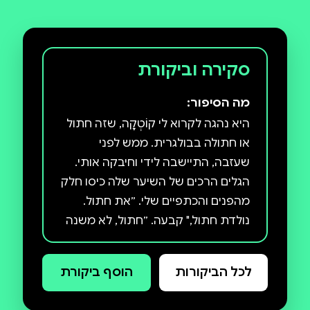
סקירה וביקורת
מה הסיפור:
היא נהגה לקרוא לי קוֹטְקָה, שזה חתול
או חתולה בבולגרית. ממש לפני
שעזבה, התיישבה לידי וחיבקה אותי.
הגלים הרכים של השיער שלה כיסו חלק
מהפנים והכתפיים שלי. ״את חתול.
נולדת חתול," קבעה. ״חתול, לא משנה
מאיזה גובה תזרקי אותו, תמיד ייפול על
הרגליים. זה מאבא שלך, זה לא ממני."
לכל הביקורות
הוסף ביקורת
קוטקה היא אביה, נשואה לאלון, אמא
לשלושה ילדים, חיה בפרבר מבוסס