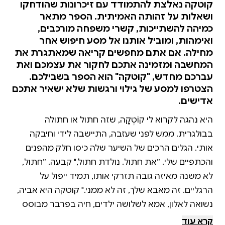
קוטקה נאלצת להתמודד עם זיכרונות שהודחקו
ושאלות על זהותה האמיתית. הספר מתאר
כמיהה להשתייכות, קשרי משפחה מורכבים,
ואימהות, ומוביל אותנו אל מסע חיפוש אחר
מחילה. אם אתם מחפשים קריאה שמאתגרת את
המחשבה ומזמינה אתכם לחקור את עצמכם ואת
עברכם מחדש, "קוטקה" הוא הספר בשבילכם.
הצטרפו למסע של גילוי ורגשות שלא ישאיר אתכם
אדישים.
היא נהגה לקרוא לי קוֹטְקָה, שזה חתול או חתולה
בבולגרית. ממש לפני שעזבה, התיישבה לידי וחיבקה
אותי. הגלים הרכים של השיער שלה כיסו חלק מהפנים
והכתפיים שלי. ״את חתול. נולדת חתול," קבעה. ״חתול,
לא משנה מאיזה גובה תזרקי אותו, תמיד ייפול על
הרגליים. זה מאבא שלך, זה לא ממני." קוטקה היא אביה,
נשואה לאלון, אמא לשלושה ילדים, חיה בפרבר מבוסס
ונאחזת בציפורניים בשגרת החיים הבורגנית. הסדר מופר
קרא עוד