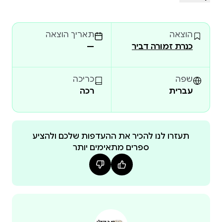
כשהיא מוצאת קלטת וידיאו מילדותה שמטלטלת את כל
מה שחשבה על עצמה ומעמתת אותה עם עברה
הוצאה
תאריך הוצאה
שהודחק עד כדי אובדן זיכרון. תמר מרקוביץ מספרת
כנרת זמורה דביר
—
בשני קולות סיפור משפחתי רב־רבדים המתרחש על רקע
המהפכה המינית של שנות השבעים, בעולם שבו טורפים
ונטרפים מחליפים תפקידים. זה סיפור על כמיהה
שפה
כריכה
להשתייכות, על אימהות ומיניות, אבל יותר מכל זהו סיפור
עברית
רכה
על מחילה. הצצה לספר
תעזרו לנו להכיר את ההעדפות שלכם ולהציע
ספרים מתאימים יותר