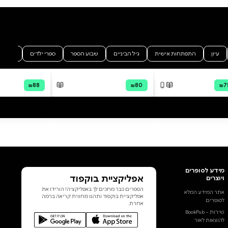
פירוש ייחודי על מגילת שיר השירים
המבקש לפרוס בפעם הראשונה
סיפור עלילה בהיר ומפורט. 'קומי
רעייתי' מקים לתחייה את
דמויותיהם של הדוד והרעיה, שלמה
המלך, בנות ירושלים ובני הכפר
ומאפשר לקורא המודרני למצוא את
עצמו בתוך נבכי השירה. מתגובות
הקוראים: - "מה שעשית זה פלא'' -
''הפירוש שלך משכנע!'' - ''אין עוד
הרבה חיבורים שהציבור באמת
זקוק להם כמו החיבור שלך''
הוסף ביקורת
לכל הביקורות