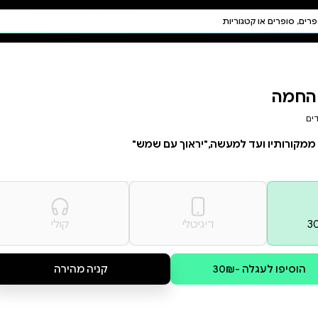
חיפוש AI
דת ויהדות
תפילה
חגים ומועדים
תלמוד
קבלה