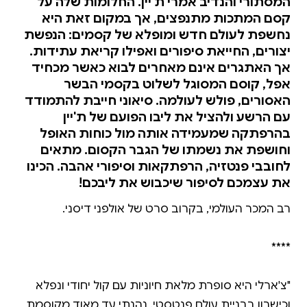
המסתורי והנדיב אמרי ת'יין. החלומות שלה על
קסם המתכות מתנפצים, אך במקום זאת היא
נחשפת לעולם חדש ומופלא של קסמים: הנפשת
יצורים, החייאת סיפורים ואפילו קריאת עתידות.
אך האתגרים אינם מאחרים לבוא כאשר מכחיד
אפל, קוסם המסוגל לשלוט בקסמי הבשר
האסורים, פולש לעולמה. סיאוני חייבת להתמודד
עם הרשע ולהציל את ליבו הפועם של ת'יין
בהרפתקה שמעמידה אותה מול כוחות האופל
וחושפת את נשמתו של הגבר הקסום. מתאים
לחובבי פנטזיה, הרפתקאות וסיפורי אהבה. הכינו
את עצמכם לסיפור שיכבוש את ליבכם!
"צ'ארלי היא סופרת מלאת חיוניות עם קול יחודי ונפלא
וכישרון בבניית עולם פנטסטי. נהנתי עד מאוד מקוסמת