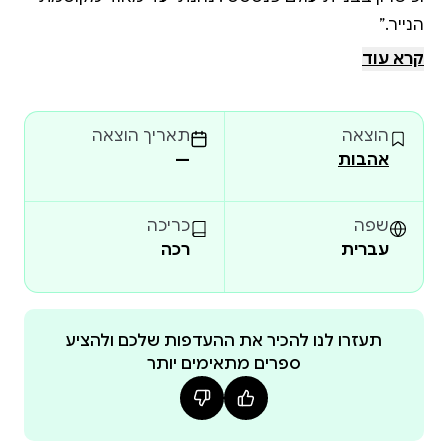
קרא עוד
הוצאה
תאריך הוצאה
אהבות
—
סיאוני טוויל מגיעה לקוטג' של קוסם הנייר אמרי ת'יין
כשהיא שבורת לב. לאחר שסיימה בהצטיינות את
שפה
כריכה
לימודיה בבית הספר לקוסמים טאגיס פראף, היא נשלחה
עברית
רכה
להתמחות בקסם הנייר, על אף שתמיד חלמה להתמחות
תעזרו לנו להכיר את ההעדפות שלכם ולהציע
סיאוני יודעת כי ברגע שתקשר לנייר, תהיה מחויבת לו
ספרים מתאימים יותר
אך הקסמים שסיאוני לומדת, תחת חסותו של הקוסם