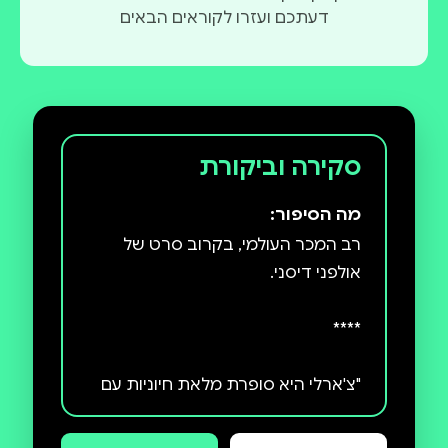
דעתכם ועזרו לקוראים הבאים
הספר היה מועמד לפרס ALA Fantasy Reading List.
סקירה וביקורת
מה הסיפור:
רב המכר העולמי, בקרוב סרט של
"צ'ארלי היא סופרת מלאת חיוניות עם
קול יחודי ונפלא וכישרון בבניית עולם
פנטסטי. נהנתי עד מאוד מקוסמת