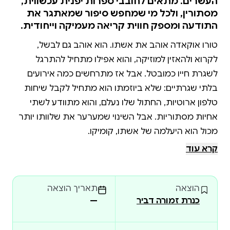
העשרים. מתאים לחובבי ספרות יפנית עכשווית,
מסתורין, ולכל מי שמחפש סיפור שמאתגר את
התודעה ומספק חווית קריאה מעמיקה וייחודית.
טורו אוקאדה אוהב את אשתו. הוא אוהב גם לבשל,
לקרוא ולהאזין למוזיקה, והוא אפילו מתחיל להתרגל
לשגרת חייו כמובטל. אבל אז מתרחשים כמה אירועים
בלתי שגרתיים: שלא ביוזמתו הוא מתחיל לקבל שיחות
טלפון ארוטיות, החתול שלו נעלם, והוא מתוודע לשתי
אחיות מסתוריות. אבל השינוי שמערער את שלוותו יותר
קרא עוד
החיפוש אחר אשתו הופך למסע ארוך ומטורף: הוא פוגש
שלל דמויות משונות ובלתי צפויות, כגון מוסקט ובנה
הוצאה
תאריך הוצאה
קינמון; מתוודע לסיפורו של לוטננט טוקטארו ממיה, ניצול
כנרת זמורה דביר
—
בעל-כורחו ממלחמת העולם השנייה; ומקבל איומים מגיסו
הפוליטיקאי. שחיתות פוליטית, אלימות קשה וניצול