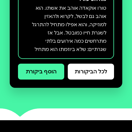
טורו אוקאדה אוהב את אשתו. הוא
אוהב גם לבשל, לקרוא ולהאזין
למוזיקה, והוא אפילו מתחיל להתרגל
לשגרת חייו כמובטל. אבל אז
מתרחשים כמה אירועים בלתי
שגרתיים: שלא ביוזמתו הוא מתחיל
לקבל שיחות טלפון ארוטיות, החתול
שלו נעלם, והוא מתוודע לשתי אחיות
לכל הביקורות
הוסף ביקורת
מסתוריות. אבל השינוי שמערער את
שלוותו יותר מכול הוא היעלמה של
החיפוש אחר אשתו הופך למסע ארוך
ומטורף: הוא פוגש שלל דמויות משונות
ובלתי צפויות, כגון מוסקט ובנה קינמון;