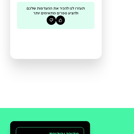
האנימה, שנהפכה להיות חלק גדול בתהליך
קרא עוד
ההתבגרות שלו. היום הוא סטודנט
לאדריכלות באוניסרסיטת חיפה וסופר בלב,
“הפעימה השביעית סאגת החייל הכבול 1” הוא
ספרו הראשון.
עדיין אין ביקורות לספר הזה
היו הראשונים לכתוב ביקורת
תעזרו לנו להכיר את ההעדפות שלכם
ולהציע ספרים מתאימים יותר