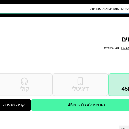
חיפוש AI
דת ויהדות
תפילה
חגים ומועדים
תלמוד
קבלה
קולי