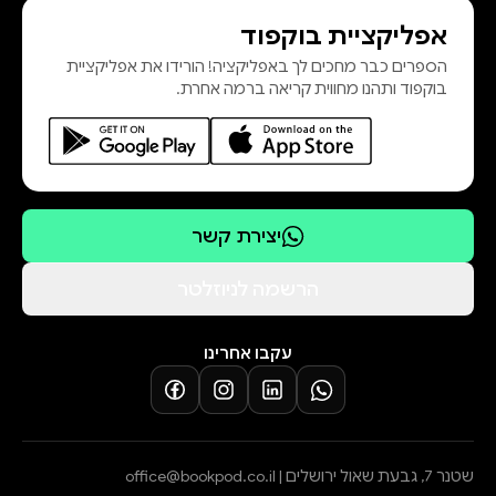
אפליקציית בוקפוד
הספרים כבר מחכים לך באפליקציה! הורידו את אפליקציית
בוקפוד ותהנו מחווית קריאה ברמה אחרת.
יצירת קשר
הרשמה לניוזלטר
עקבו אחרינו
שטנר 7, גבעת שאול ירושלים |
office@bookpod.co.il