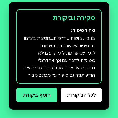
סקירה וביקורת
מה הסיפור:
בנים... בושות... דרמות...חטיבת ביניים!
זה סיפור על שתי בנות שונות
לגמרי:שיער מתולתל קופצנילא
מסוגלת לדבר עם אף אחדרגלי
גפרורשיער ארוך מבריקחיוך כובשמאה
הודעותוזה גם סיפור על מכתב מביך
שהפגיש ביניהן."סיפור מצחיק ושובה
לב, שיישמע אמיתי לכל מי שאי־פעם
לכל הביקורות
הוסף ביקורת
הרגיש שלא רואים אותו." ויקטוריה
ג'יימסון, מתגלגלת"ספר ביכורים נהדר
עם הרבה בדיחות והמון לב. בלתי