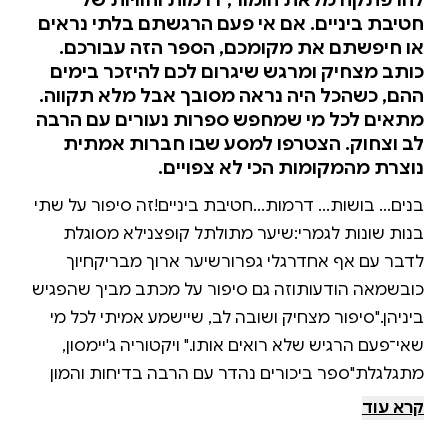
להרפתקה מלאת הומור, דרמות וחוויות של
חטיבת ביניים. אם אי פעם הרגשתם בלתי נראים
או חיפשתם את מקומכם, הספר הזה עבורכם.
כותב מצחיק ומרגש שיגרום לכם להיזכר בימים
ההם, כשהכל היה נראה מסובך אבל מלא תקווה.
מתאים לכל מי שמחפש ספרות נעורים עם הרבה
לב וצחוק. הצטרפו למסע שבו חברות אמתית
נוצרת מהמקומות הכי לא צפויים.
בנים... בושות... דרמות...חטיבת ביניים!זה סיפור על שתי
בנות שונות לגמרי:שיער מתולתל קופצנילא מסוגלת
לדבר עם אף אחדרגלי גפרורשיער ארוך מבריקחיוך
כובשמאה הודעותוזה גם סיפור על מכתב מביך שהפגיש
ביניהן."סיפור מצחיק ושובה לב, שיישמע אמיתי לכל מי
שאי־פעם הרגיש שלא רואים אותו." ויקטוריה ג'יימסון,
מתגלגלת"ספר ביכורים נהדר עם הרבה בדיחות והמון
לב. בלתי נשכח. ספרות חטיבת ביניים במיטבה!" לינקולן
קרא עוד
פירס, נייט הגדול הצצה לפרק הראשון: