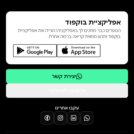
אפליקציית בוקפוד
כשהיריבות המקצועית ביניהם מובילה
הספרים כבר מחכים לך באפליקציה! הורידו את אפליקציית
לנשיקה מאוד אישית – ולוהטת, וולס
בוקפוד ותהנו מחווית קריאה ברמה אחרת.
וגם גווין נחושים בדעתם לשמור מרחק
זה מזה, כשהם מאמינים שהנשיקה
נבעה מכישוף מקרי. אבל כשמסדר
מכשפות מסתורי מגיע לעיירה וכוחותיה
של גווין מתחילים להיחלש, היא ו-וולס
יצירת קשר
חייבים לשתף פעולה על מנת לגלות מה
רוצה המסדר החדש וכיצד להשיב לגווין
הרשמה לניוזלטר
את כוחותיה לפני שיהיה מאוחר מדי.
עקבו אחרינו