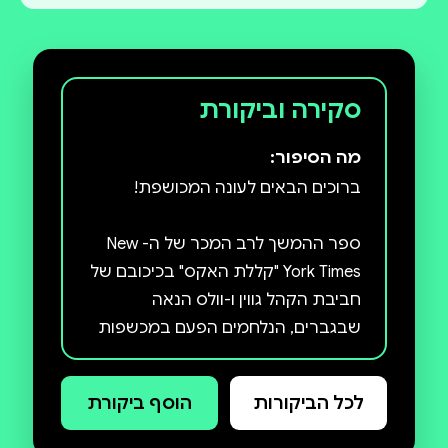
סקירה וביקורת
מה הסיפור:
ספר ההמשך לרב המכר של ה- New
York Times "קללת האקס" בכיכובם של
חביבת הקהל גווין ו-וולס הנאה
שבגברים, הנלחמים הפעם במכשפות
מסוג חדש ובכימיה המכושפת
לכל הביקורות
הוסף ביקורת
גווין ג'ונס מרוצה מאוד מחייה בגרייבס