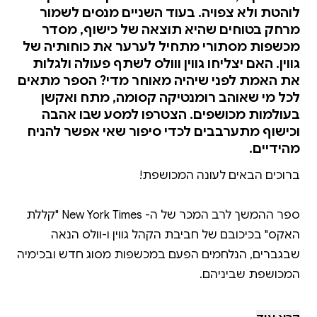
לוהטת ולא צפויה. בעוד השניים מנסים לשמור
מרחק בטוחים שהיא תוצאה של כישוף, מסדר
מכשפות מסתורי מתחיל לערער את כוחותיה של
גווין. האם יצליחו גווין ווולס לשתף פעולה ולגלות
את האמת לפני שיהיה מאוחר מדי? הספר מתאים
לכל מי שאוהב רומנטיקה קסומה, מתח ואקשן
בעולמות מכושפים. הצטרפו למסע שבו אהבה
וכישוף מתערבבים לכדי סיפור שאי אפשר להניח
מהידיים.
ספר ההמשך לרב המכר של ה- New York Times "קללת
האקס" בכיכובם של חביבת הקהל גווין ו-וולס הנאה
שבגברים, הנלחמים הפעם במכשפות מסוג חדש ובכימיה
גווין ג'ונס מרוצה מאוד מחייה בגרייבס גלן. היא, יחד עם