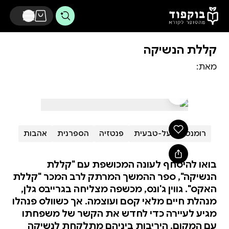
דלג לתוכן הראשי
קללת הנשיקה
מאת:
רומנטיקה על-טבעית
פנטזיה
הספרנית
אהבות
בואו להיסחף לעונה המכושפת עם "קללת
הנשיקה", ספר ההמשך המרתק לרב המכר "קללת
האקס". גווין ג'ונס, מכשפה מצליחה בגרייבס גלן,
מנהלת חיים מלאי קסם ועוצמה. אך כשוולס פנהלו
מגיע לעיירה כדי לחדש את הקשר של משפחתו
עם המקום, היריבות ביניהם מתלקחת לנשיקה