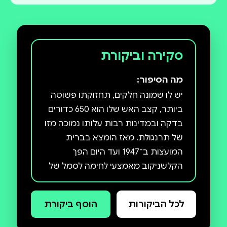
סקירה וביקורת
מה הסיפור:
יש לו שמונה חלקים, תחזוקתו פשוטה
ביותר, קצב האש שלו הוא 650 כדורים
בדקה ובמדינות רבות עלותו נמוכה מזו
של תרנגולת. מאז הומצא בברית
המועצות ב־1947 ועד היום הפך
הקלשניקוב מאמצעי לחימה לסמל של
מהפכה וטרור ולאייקון תרבותי
המתנוסס על בקבוקי וודקה וחולצות
לכל הביקורות
הוסף ביקורת
טריקו . העיתונאי מייקל הודג´ס יוצא
למסע אחר תולדותיו של הרובה