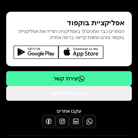
התהליך שבו נעשה מזוהה כל כך עם
התנגדות חמושה במוקדי סכסוך
אפליקציית בוקפוד
שונים, בהם אפגניסטן, צ´צ´ניה ועיראק,
הספרים כבר מחכים לך באפליקציה! הורידו את אפליקציית
עומד על חשיבותו הכלכלית וממחיש
בוקפוד ותהנו מחווית קריאה ברמה אחרת.
כיצד כוח, פוליטיקה ולהט משתלבים
בסיפורו של כלי נשק שעיצב את העולם
המוד
יצירת קשר
הרשמה לניוזלטר
עקבו אחרינו