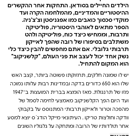
הילדים החיילים בסודאן. התחקות אחר ההקשרים
ההיסטוריים והמדיניים, מהמלחמה הקרה ועד
מוקדי סכסוך כואבים כמו אפגניסטן וצ'צ'ניה.
הספר מתאים לאוהבי היסטוריה, פוליטיקה
ותרבות, וממחיש כיצד כוח, פוליטיקה ולהט
משתלבים בסיפורו של רובה שהפך לאייקון
תרבותי גלובלי. אם אתם מחפשים להבין כיצד כלי
נשק אחד יכול לעצב את פני העולם, "קלשניקוב"
הוא המקום להתחיל.
יש לו שמונה חלקים, תחזוקתו פשוטה ביותר, קצב האש
שלו הוא 650 כדורים בדקה ובמדינות רבות עלותו נמוכה
מזו של תרנגולת. מאז הומצא בברית המועצות ב־1947
ועד היום הפך הקלשניקוב מאמצעי לחימה לסמל של
מהפכה וטרור ולאייקון תרבותי המתנוסס על בקבוקי
וודקה וחולצות טריקו . העיתונאי מייקל הודג´ס יוצא למסע
אחר תולדותיו של הרובה ומתחקה על גלגוליו השונים
באמצעות האנשים שאת חייהם שינה לבלי הכר —