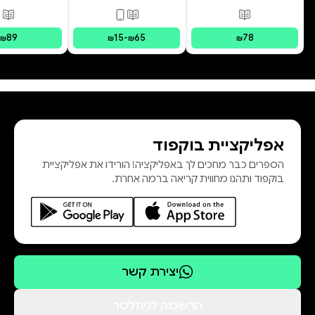
פורמטים זמינים
:
מודפס
פורמטים זמינים
:
מודפס, דיגי
פור
89
15
-
65
78
₪
₪
₪
₪
אפליקציית בוקפוד
הספרים כבר מחכים לך באפליקציה! הורידו את אפליקציית
בוקפוד ותהנו מחווית קריאה ברמה אחרת.
יצירת קשר
הרשמה לניוזלטר