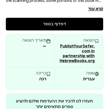
the scanning process, some portions of this book may
be obscured, damaged or incomplete. Please check
קרא עוד
the book preview (if available) OR the original scan
before placing your order.
דפדוף בספר
הוצאה
תאריך הוצאה
—
PublishYourSefer.
com in
partnership with
HebrewBooks.org
שפה
כריכה
עברית
רכה
תעזרו לנו להכיר את ההעדפות שלכם ולהציע
ספרים מתאימים יותר