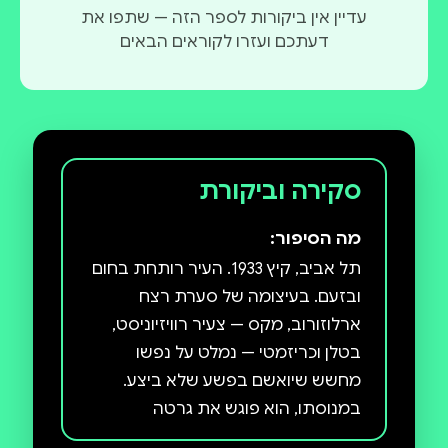
עדיין אין ביקורות לספר הזה — שתפו את
דעתכם ועזרו לקוראים הבאים
סקירה וביקורת
מה הסיפור:
תל אביב, קיץ 1933. העיר רותחת בחום
ובזעם. בעיצומה של סערת רצח
ארלוזורוב, מקס — צעיר רוויזיוניסט,
בטלן וכריזמטי — נמלט על נפשו
מחשש שיואשם בפשע שלא ביצע.
במנוסתו, הוא פוגש את גרטה
היפהפייה, בת למשפחה טמפלרית,