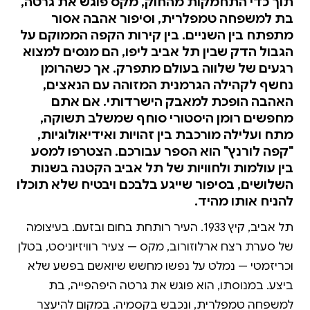
תוך כדי התחמקות מהחוק, מקס פוגש את גרטה,
בת למשפחה טמפלרית, וסיפור אהבה אסור
מתפתח בין השניים. בין קירות הקפה הממוקם על
הגבול הדק שבין תל אביב ליפו, הם מנסים למצוא
רגעים של שלווה בעולם מתפרק. אך כשהרומן
נחשף לקהילה הגרמנית המזוהה עם הנאצים,
האהבה הופכת למאבק הישרדותי. אם אתם
מחפשים רומן היסטורי סוחף שמשלב תשוקה,
מתח ועלילה מורכבת בין זהויות ואידיאולוגיות,
"קפה לורנץ" הוא הספר עבורכם. הצטרפו למסע
בין עולמות ולחוויות של תל אביב הקטנה בשנות
השלושים, בסיפור שייגע בלבכם ויבטיח שלא תוכלו
להניח אותו מהיד.
תל אביב, קיץ 1933. העיר רותחת בחום ובזעם. בעיצומה
של סערת רצח ארלוזורוב, מקס — צעיר רוויזיוניסט, בטלן
וכריזמטי — נמלט על נפשו מחשש שיואשם בפשע שלא
ביצע. במנוסתו, הוא פוגש את גרטה היפהפייה, בת
למשפחה טמפלרית, ונכבש בקסמיה. במקום להיעצר