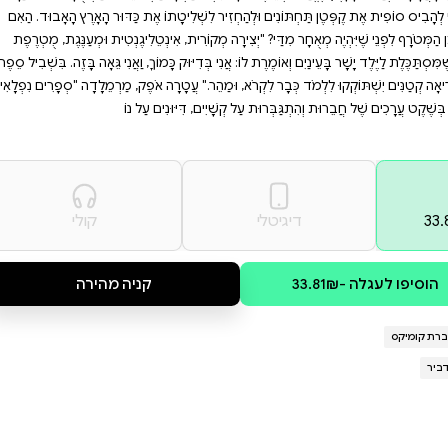
יתמכרו לסיפור המרתק הזה,
דדות עם אתגרים. אל
ה לפעילות משמחת ומלאת
ג' וְהֵרוֹלְד הֵם זוֹמְבִּים עֲצוּמִים, קֶפְּטֶן
ָׁו הַפְּרוֹפֵסוֹר הַמְּשֻׁגָּע?! הוּא חַיָּב
ָתוֹ אֶת כַּדּוּר הָאָרֶץ הָאָבוּד. הַאִם
 אִינְטֵלִיגֶנְטִית וּמְעַנֶּגֶת, מֻטְרֶפֶת
כָּמוֹךָ, וַאֲנִי גֵּאָה בָּזֶה. בִּשְׁבִיל סֵפֶר
ֲטָרָה אֹפֶק, מַרְמֵלָדָה "סְפָרִים נִפְלָאִים.
וּנִים עַל נוֹ