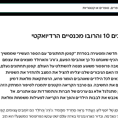
חיפוש AI
דת ויהדות
תפילה
חגים ומועדים
תלמוד
קבלה
עם הספר העשירי שממשיך
 והארולד מוצאים את עצמם
ולם. קפטן תחתונים נעלם,
מצב ולהחזיר את השפיות
פתקאות מלאות דמיון