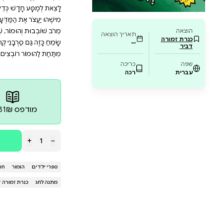
אתגרים את החשיבה. גם סרבני הקריאה הקטנים 
 צחוק מתגלגל אלא גם ערכים של חברות והתמו
הספר שכבש את לבבות הילדים והפך את הקריא
ַּטְלָנִי בַּזְּמַן שֶׁל יוֹסֵף לוֹץ, הֶעָתִיד נִרְאֶה מַחְרִיד מִתָּמִיד: ג'וֹרְ
 מֵעַל פְּנֵי הָאֲדָמָה, וְכַדּוּר הָאָרֶץ נֶהֱרַס! בְּאֵיזֶה עוֹלָם יִשְׁלֹט עַכְש
ָשׁ כְּדֵי לְהָבִיס סוֹפִית אֶת קֶפְּטֶן תַּחְתּוֹנִים וּלְהַחְזִיר לִשְׁלִיט
 הַמַּדְּעָן הַמְּטֹרָף לִפְנֵי שֶׁיִּהְיֶה מְאֻחָר מִדַּי? "יְצִירָה מְקוֹרִית,
מוֹר, שֶׁמִּסְתַּכֶּלֶת לַיֶּלֶד יָשָׁר בָּעֵינַיִם וְאוֹמֶרֶת לוֹ: אֲנִי בְּדִיּוּק 
סַרְבָנֵי קְרִיאָה קְטַנִּים יִשְׁתּוֹקְקוּ לִלְמֹד כְּבָר לִקְרֹא, וּמַהֵר." ע
וֹבְצִים בְּשֶׁקֶט עֲרָכִים שֶׁל חֲבֵרוּת וְהִתְגַּבְּרוּת עַל קְשָׁיִים, דִּיּ