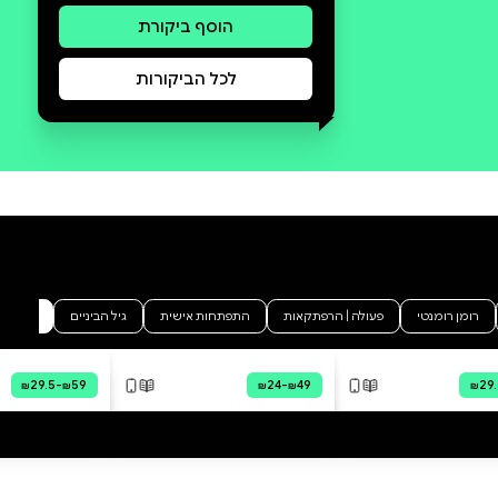
סקירה וביקורת
מה הסיפור:
אַחֲרֵי מַסָּעוֹ הַקַּטְלָנִי בַּזְּמַן שֶׁל יוֹסֵף
לוֹץ, הֶעָתִיד נִרְאֶה מַחְרִיד מִתָּמִיד:
ג'וֹרְג' וְהֵרוֹלְד הֵם זוֹמְבִּים עֲצוּמִים,
קֶפְּטֶן תַּחְתּוֹנִים נֶעֱלַם מֵעַל פְּנֵי
הָאֲדָמָה, וְכַדּוּר הָאָרֶץ נֶהֱרַס! בְּאֵיזֶה
עוֹלָם יִשְׁלֹט עַכְשָׁו הַפְּרוֹפֵסוֹר
הַמְּשֻׁגָּע?! הוּא חַיָּב לָצֵאת לְמַסָּע