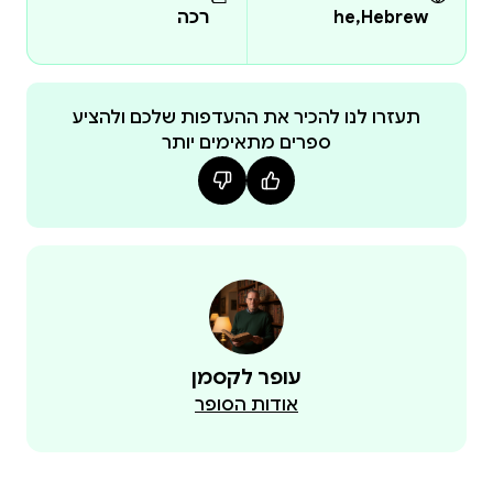
he,Hebrew
רכה
אלה שקמים בשתיים לפנות בוקר עם "רעב בראש"
שעדיין קשה להם להסביר, ומחפשים את הדרך לחוסן
תעזרו לנו להכיר את ההעדפות שלכם ולהציע
ספרים מתאימים יותר
כשאתם קוראים את הספר, אתם לא רק מקבלים מידע.
אתם משתפים פעולה עם הידע המחקרי והניסיון האישי
מדובר בספר המקיף ביותר הקיים שמתאים באופן
מושלם למי שרק מתחיל את התהליך, וגם למי שכבר עבר
הספר מספק זרקור על הצרכים המנטליים והפיזיולוגיים
עופר לקסמן
אודות הסופר
דרך תפיסת עולם עמוקה, אנו מעניקים לכם הזדמנות
להכיר את עצמכם מזווית שונה, להרחיב את המחשבות