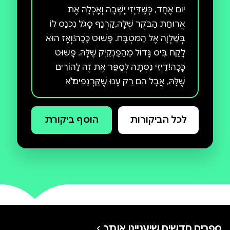
יוֹם אֶחָד, כְּשֶׁדֵּיְזִי יָשְׁבָה וְאָכְלָה אֶת
אֲרוּחַת הַבֹּקֶר שֶׁלָּהּ,קַרְנַף סָגֹל נִכְנַס לוֹ
בְּשַׁלְוָה אֶל הַמִּטְבָּח. פָּשׁוּט כָּכָה!וְאָז הוּא
לָקַח בִּיס גָּדוֹל מֵהַפַּנְקֵיְק שֶׁלָּהּ. פָּשׁוּט
כָּכָה!דֵיְזִי נִסְּתָה לְסַפֵּר אֶת זֶה לַהוֹרִים
שֶׁלָּהּ, אֲבָל הֵם רַק עָנוּ שֶׁקַּרְנַפִּים לֹא
אוֹכְלִים פַּנְקֵיְק!אָז בִּמְקוֹם לְדַבֵּר עִם
הַהוֹרִים, דֵיְזִי הִתְחִילָה לְדַבֵּר עִם
לכל הביקורות
הוסף ביקורת
הַקַּרְנַף.פָּשׁוּט כָּכָה!סִפּוּר מַצְחִיק וּמְלֵא
הַפְתָּעוֹת עַל מְשׂוּכוֹת הַתִּקְשֹׁרֶת בֵּין
הוֹרִים לִילָדִים, מֵאֵת יוֹצְרוֹת הַסֵּפֶר
כְּלָבִים לֹא רוֹקְדִים בָּלֶט, אֲשֶׁר נִבְחַר
לְמִצְעַד הַסְּפָרִים שֶׁל מִשְׂרַד הַחִנּוּךְ וְזָכָה
לִשְׁבָחִים.
ספרים חדשים שיעניינו אותך