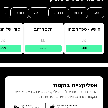
נוער
יהדות
פרוזה
דרמה
מתח
היסט
יהושע - ספר הנצחון
הלב הרחב
סודו של הנ
ב' סוד ה
הנסת
פורמטים זמינים
:
מודפס
פורמטים זמינים
:
מודפס
פור
59
59
88
₪
₪
₪
אפליקציית בוקפוד
הספרים כבר מחכים לך באפליקציה! הורידו את אפליקציית
בוקפוד ותהנו מחווית קריאה ברמה אחרת.