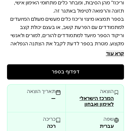
וריכוז” מהן הסיבות, ומבחר כלים מתחומי האימון אישי,
בספר תמצאו מיצוי וריכוז כלים מעשים מעולם המיועדים
למתמודדים עם הפרעת קשב, או בעצם יכולת קצב
וריקוד הספר מיועד למתמודדים להורים, למורים ולאנשי
מקצוע. מטרת בספר לדעת לקבל את הצתנה הנפלאה
הזו לקבל כלים איך לייצר שינוי אימתי , המאפשר צמיחה,
קרא עוד
הספר חושף את הכישורים הביצועיים הנעלמים מהעין של
דפדוף בספר
אנשי הקשב והריקוד ונותן כלים מעשים להתמודדות עם
זיכרון עבודה, תכנון, ארגון, ניהול זמן , נטילת יוזמה בביצוע
הוצאה
תאריך הוצאה
מטלה וכו? וכן דרכים לעזור לילד ולעצמנו להוציא את
המרכז הישראלי
—
הפוטנציאל המדהים שיש בכל אחד מאנשי הקצב
לאימון ואבחון
והריקוד ..
שפה
כריכה
עברית
רכה