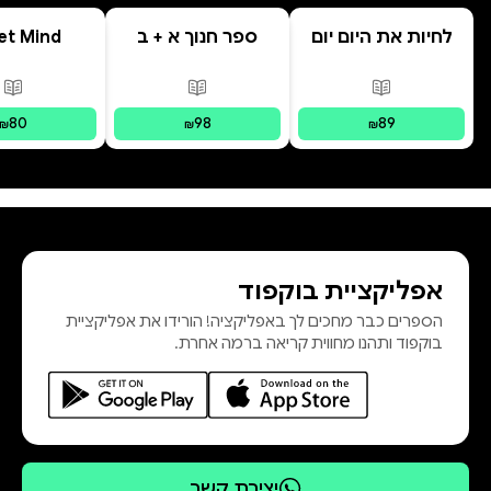
לחיות את היום יום
ספר חנוך א + ב
et Mind
פורמטים זמינים
:
מודפס
פורמטים זמינים
:
מודפס
פור
80
98
89
₪
₪
₪
אפליקציית בוקפוד
הספרים כבר מחכים לך באפליקציה! הורידו את אפליקציית
בוקפוד ותהנו מחווית קריאה ברמה אחרת.
יצירת קשר