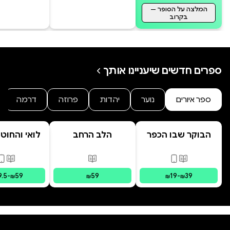
המלצה על הסופר —
בקרוב
ספרים חדשים שיעניינו אותך
ספר איורים
נוער
יהדות
פרוזה
דרמה
הבוקר שבו הכפר
הלב הרחב
לואי והחוט
התבלבל
- הרפתקת 
המרחפ
פורמטים זמינים
:
מודפס, דיגיטלי
פורמטים זמינים
:
מודפס
פורמ
9.5
-
59
59
19
-
39
₪
₪
₪
₪