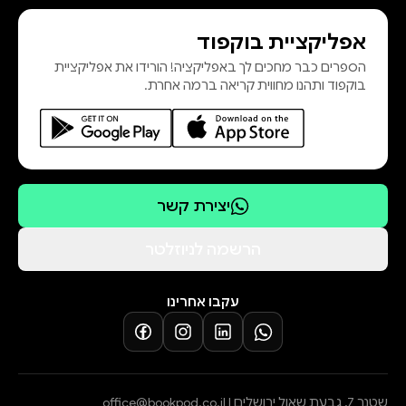
אפליקציית בוקפוד
הספרים כבר מחכים לך באפליקציה! הורידו את אפליקציית
בוקפוד ותהנו מחווית קריאה ברמה אחרת.
יצירת קשר
הרשמה לניוזלטר
עקבו אחרינו
שטנר 7, גבעת שאול ירושלים |
office@bookpod.co.il