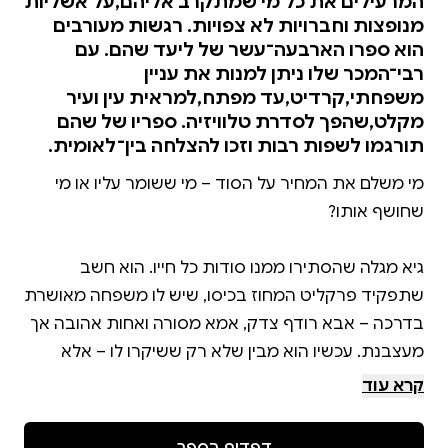
המרעילים את כל מי שמתקרב אליהם,על אשליות
מנופצות וחברויות לא צפויות. רגשות מעורבים
הוא ספרו הארבעה־עשר של ליעד שהם. עם
רבי־המכר שלו ניתן למנות את עניין
משפחתי,קרדיט,עד מפתח,למראית עין ועיר
מקלט,שהפך לסדרת טלוויזיה. ספריו של שהם
תורגמו לשפות רבות וזכו להצלחה בין־לאומית.
מי משלם את המחיר על הסוד – מי ששומר עליו או מי
גיא מגלה שהסתירו ממנו סודות כל חייו. הוא חשב
שתפקיד פרקליט המחוז בכיסו, שיש לו משפחה מאושרת
בדרכה – אבא רודף צדק, אמא מסורה ואחות אהובה אך
מעצבנת. עכשיו הוא מבין שלא רק ששיקרו לו – אלא
קרא עוד
פיטר שומר על סוד שאסור שיתגלה. כעיתונאי חוקר, הוא