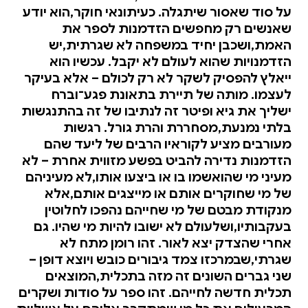
על סוד שאסור שיתגלה. כעיתונאי חוקר,הוא יודע
שאנשים רק מחפשים הזדמנות לספר את
האמת,ושכבן יחיד במשפחה לא שגרתית,יש
הזדמנויות שהוא לעולם לא יקבל. עכשיו הוא
ייאלץ להפסיק לשקר לא רק לכולם – אלא בעיקר
לעצמו. מותה של תיירת בתאונת פגע־וברח
ישליך את גיא ופיטר זה לנתיבו של זה בהתנגשות
בלתי נמנעת,מסחררת והרת גורל. רגשות
מעורבים מציע לקוראיו הרבים של ליעד שהם
הזדמנות נדירה להביט בפשע מזווית אחרת – לא
מעיני מי שהואשמו בו או ביצעו אותו,לא מעיניהם
של מי שחוקרים אותם או מייצגים אותם,אלא
מנקודת מבטם של מי שחייהם נהפכו לחלוטין
בעקבותיו,ושלעולם לא ישובו להיות מי שהיו. גם
אחרי שהצדק יצא לאור. זהו רומן מתח לא
שגרתי,שבמרכזו צמד גיבורים כובש ויוצא דופן –
שני גברים השונים זה מזה בתכלית,המוצאים
תכלית חדשה לחייהם. זהו ספר על סודות ושקרים