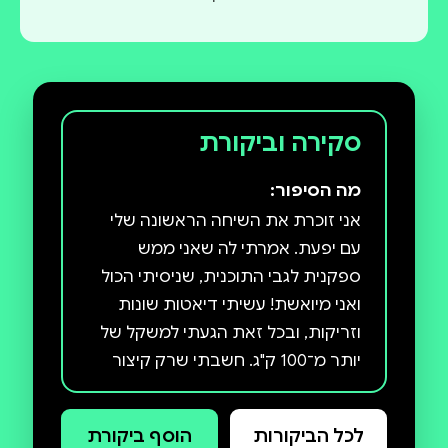
סקירה וביקורת
מה הסיפור:
אני זוכרת את השיחה הראשונה שלי
עם יפעת. אמרתי לה שאני ממש
ספקנית לגבי התוכנית, שניסיתי הכול
ואני מיואשת! עשיתי דיאטות שונות
וזריקות, ובכל זאת הגעתי למשקל של
יותר מ־100 ק"ג. חשבתי שרק קיצור
קיבה יהיה הפתרון. כשיפעת דיברה
איתי על RESPECT חששתי מאוד שאני
לכל הביקורות
הוסף ביקורת
שוב אכשל, אבל התחלתי ומשהו בי