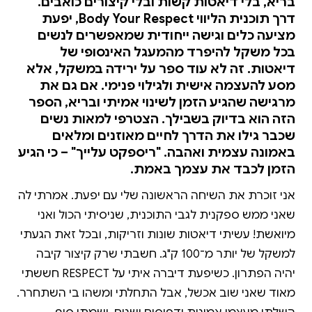
בריא, בלי דיאטות קשות ובלי קיצורים כואבים.
דרך תוכנית הליווי Body Your Respect, יפעת
מציעה כלים וגישה ייחודית שמאפשרים לנשים
בכל משקל להיפרד מהמעגל האינסופי של
דיאטות. זה לא עוד ספר על ירידה במשקל, אלא
מסע להעצמה אישית ולגילוי פנימי. אם גם את
מרגישה שהגיע הזמן לשינוי אמיתי ובריא, הספר
הזה הוא בדיוק בשבילך. הצטרפי למאות נשים
שכבר גילו את הדרך לחיים מאוזנים ומלאים
באמונה עצמית ואהבה. "ריספקט עלייך" – כי הגיע
הזמן לכבד את עצמך באמת.
אני זוכרת את השיחה הראשונה שלי עם יפעת. אמרתי לה
שאני ממש ספקנית לגבי התוכנית, שניסיתי הכול ואני
מיואשת! עשיתי דיאטות שונות וזריקות, ובכל זאת הגעתי
למשקל של יותר מ־100 ק"ג. חשבתי שרק קיצור קיבה
יהיה הפתרון. כשיפעת דיברה איתי על RESPECT חששתי
מאוד שאני שוב אכשל, אבל התחלתי ומשהו בי השתחרר.