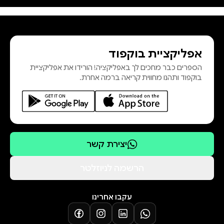
כשהבנתי שיש לי החובה והזכות
"להעביר את זה הלאה", פיתחתי את
תוכנית הליווי Body Your Respect,
אפליקציית בוקפוד
ובאמצעותה עזרתי ואני עוזרת למאות
הספרים כבר מחכים לך באפליקציה! הורידו את אפליקציית
נשים, בכל משקל, לסלול את דרכן
בוקפוד ותהנו מחווית קריאה ברמה אחרת.
החוצה מעולם הדיאטות. מיכל
המדהימה היא אחת מהן. ספר זה ה
יצירת קשר
הרשמה לניוזלטר
עקבו אחרינו