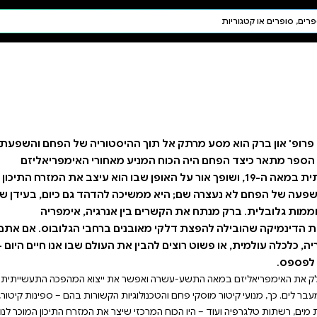
חיפוש AI
דת ויהדות
תפילה
חגים ומועדים
תלמוד
קבלה
היסטוריה של הפחם והשפעתו
 מאחורי האימפריאליזם
ר על האופן שבו הוא עיצב את המזרח התיכון
ה להדהד גם כיום, בעידן של
אנרגיה, אימפריה