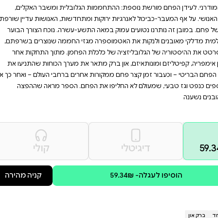
ים ברחבי הגלובוס. אם אתם
 העולם שבו אנו חיים היום –
את ייצוא המהפכה התעשייתית
ות הקשורות בהם – ספינות קיטור,
צר את המזרח התיכון המוכר לנו
הגלובלית ומשבר האקלים,
ומתחדשות, האנושות עדיין שורפת
תשע-עשרה. נוכח הצורך הבוער
גזי החממה שנוצרים בשרפתם,
הפחמן. מתוך התחקות אחר
 את מערך הכוחות שהתניעו את
חרים ברחבי העולם – ואחר כך את
פחם. הספר מראה שההפצה