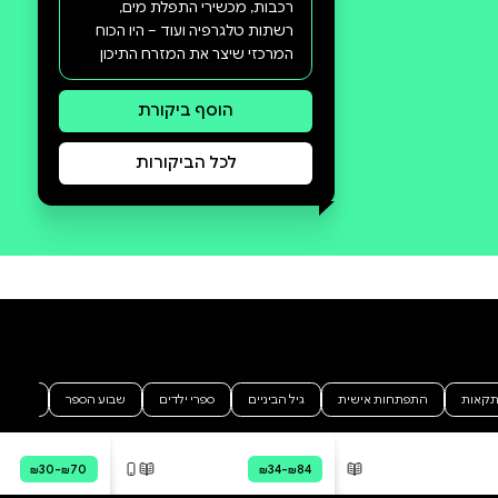
סקירה וביקורת
מה הסיפור:
הפחם היה הכוח שתדלק את
האימפריאליזם במאה
התשע-עשרה ואפשר את ייצוא