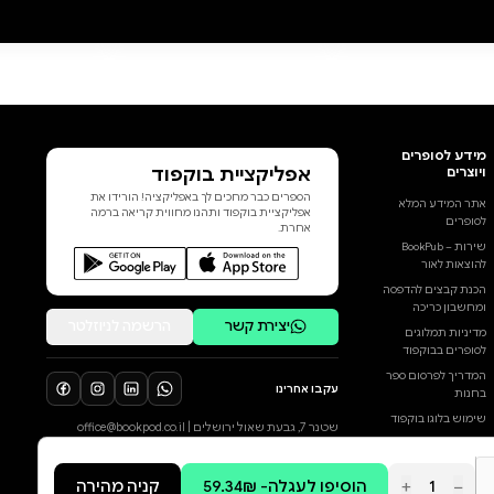
המהפכה התעשייתית מהאיים
הבריטיים אל מעבר לים. כך, מנועי
קיטור מוסקי פחם והטכנולוגיות
הקשורות בהם – ספינות קיטור,
רכבות, מכשירי התפלת מים,
רשתות טלגרפיה ועוד – היו הכוח
המרכזי שיצר את המזרח התיכון
המוכר לנו היום ואת שאר העולם
המודרני. לעידן הפחם מורשת
הוסף ביקורת
נוספת: ההתחממות הגלובלית
ומשבר האקלים, המאיים על עצם
לכל הביקורות
הקיום האנושי. על אף
המעבר-כביכול לאנרגיות ירוקות
ומתחדשות, האנושות עדיין שורפת
כמויות הולכות וגדלות של פחם.