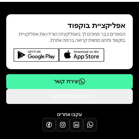
מדוע רות צריכה שנעמי תלמד אותה
איך לצוד את בועז, ומה באמת קרה בין
אפליקציית בוקפוד
השניים בגורן שלו בלילה? למה קשרו
הספרים כבר מחכים לך באפליקציה! הורידו את אפליקציית
חכמינו תפילין לראשה של מיכל? ואיך
בוקפוד ותהנו מחווית קריאה ברמה אחרת.
הפכה אסתר המלכה מבובת ברבי
מחוקה לאדם הכי חכם בתנ"ך?על
השאלות המרתקות הל
יצירת קשר
הרשמה לניוזלטר
עקבו אחרינו