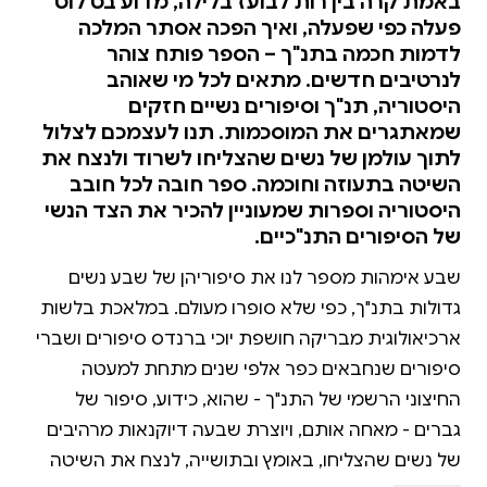
באמת קרה בין רות לבועז בלילה, מדוע בט לוט
פעלה כפי שפעלה, ואיך הפכה אסתר המלכה
לדמות חכמה בתנ"ך – הספר פותח צוהר
לנרטיבים חדשים. מתאים לכל מי שאוהב
היסטוריה, תנ"ך וסיפורים נשיים חזקים
שמאתגרים את המוסכמות. תנו לעצמכם לצלול
לתוך עולמן של נשים שהצליחו לשרוד ולנצח את
השיטה בתעוזה וחוכמה. ספר חובה לכל חובב
היסטוריה וספרות שמעוניין להכיר את הצד הנשי
של הסיפורים התנ"כיים.
שבע אימהות מספר לנו את סיפוריהן של שבע נשים
גדולות בתנ"ך, כפי שלא סופרו מעולם. במלאכת בלשות
ארכיאולוגית מבריקה חושפת יוכי ברנדס סיפורים ושברי
סיפורים שנחבאים כפר אלפי שנים מתחת למעטה
החיצוני הרשמי של התנ"ך - שהוא, כידוע, סיפור של
גברים - מאחה אותם, ויוצרת שבעה דיוקנאות מרהיבים
של נשים שהצליחו, באומץ ובתושייה, לנצח את השיטה