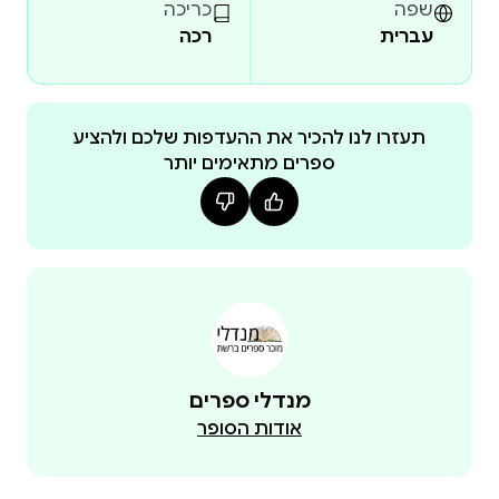
ביתן באמצע שנות ה-80, אך מאז אזלו מזמן בדפוס. כך
שפה
כריכה
קרה שדור שלם התוודע לבלש הבריטי מרחוב בייקר דרך
עברית
רכה
דמותו בתרבות הפופולרית (המקטרת, הגלימה והכובע
תעזרו לנו להכיר את ההעדפות שלכם ולהציע
מי שהגה את דמויותיהם של הבלש ושל ד"ר ווטסון, עוזרו
ספרים מתאימים יותר
המספר את קורותיו, היה ארתור קוֹנאן דוֹיל, רופא יליד
סקוטלנד, שבשל מיעוט פציינטים מצא לעצמו זמן פנוי
לכתיבה יוצרת. דויל רצה לא פעם להיפטר מהולמס כדי
להתפנות לדברים חשובים יותר בעיניו, כמו כתיבת
אבל המוני הקוראים הנלהבים לא הסכימו לוותר. וכך קרה
ששרלוק הולמס, היועץ הפרטי הראשון בעולם לענייני
מנדלי ספרים
בילוש, נעשה גם לאחד הגיבורים הספרותיים הראשונים,
אודות הסופר
כמה מהם מכירים את הרגליו המוזרים: הניסויים בכימיה,