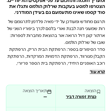
ומעריך חוכמה ותחכום על פני אפקטים הוליוודיים.
הצטרפו למסע בעקבות שרלוק הולמס ותגלו את
סוד קסמו שאינו מתעמעם גם בעידן המודרני.
תרגום מחודש ומעודכן על ידי מאיה פלדמן לתרגומם של
רות שמעוני חנה לבנת ואורי בלסם לכרך ביפוריו השני של
ארתור קונן דויל הרואה אור בהוצאת מחברות לספרות:
סדר הסיפורים בספר: הרפתקת הבית הריק, הרפתקת
הקבלן מנורווד, הרפתקת הדמויות המרקדות, הרפתקת
רוכב האופניים היחידי, הרפתקת בית הספר פריורי,
הרפתקת פיטר השחור, הרפתקת צארלס אוגוסטוס
קרא עוד
מילברטון, הרפתקת ששת הנפוליאונים, הרפתקת
שלושת הסטודנטים, הרפתקת משקפי הזהב, הרפתקת
הוצאה
תאריך הוצאה
שחקן הרוגבי הנעדר, הרפתקת הרצח באחוזת אבי,
כנרת זמורה דביר
—
סיפורי שרלוק הולמס ראו אור בעברית בהוצאת זמורה