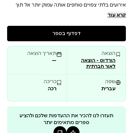
אירועים בלתי צפויים סוחפים אותה עמוק יותר אל תוך
סיפור שאינו רק עיתונאי. חוטים דקים של עבר והווה
קרא עוד
מתחילים להיקשר, והיא מגלה כי החקירה שלה נוגעת גם
דפדוף בספר
מה שמתחיל כשליחות מקצועית הופך בהדרגה למסע
אישי מטלטל, שבו כל תשובה מולידה שאלות חדשות
הוצאה
תאריך הוצאה
הורדוס - הוצאה
—
בין מחאה לזהות, בין אמת להסתרה, נחשפים בהדרגה
לאור חברתית
השורשים החבויים, והמחיר של גילויים.
שפה
כריכה
עברית
רכה
תעזרו לנו להכיר את ההעדפות שלכם ולהציע
ספרים מתאימים יותר