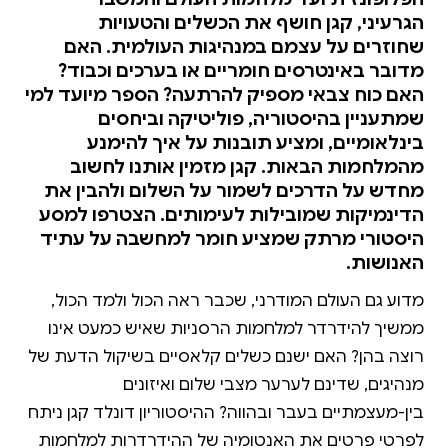
הגרעיני, קגן חושף את הכשלים והטעויות
שחוזרים על עצמם במנהיגות העולמית. האם
מדובר באינטרסים חומריים או בערכים וכבוד?
האם כוח צבאי מספיק להרתעה? הספר מיועד למי
שמתעניין בהיסטוריה, פוליטיקה וביחסים
בינלאומיים, ומציע תובנות על איך להימנע
מהמלחמות הבאות. קגן מזמין אותנו לחשוב
מחדש על הדרכים לשמור על השלום ולהבין את
הדינמיקות שמובילות לעימותים. הצטרפו למסע
היסטורי מרתק שמציע חומר למחשבה על עתיד
האנושות.
מדוע גם העולם המודרני, שכבר ראה הכול ולמד הכול,
ממשיך להידרדר למלחמות הרסניות שאיש כמעט אינו
רוצה בהן? האם ישנם כשלים קלאסיים בשיקול הדעת של
מנהיגים, שדינם לערער מצבי שלום ואיזונים
בין-מעצמתיים בעבר ובהווה? ההיסטוריון דונלד קגן ניתח
לפרטי פרטים את האנטומיה של ההידרדרות למלחמות