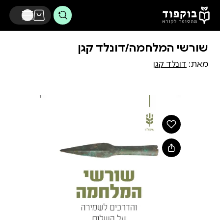
דלג לתוכן הראשי
שורשי המלחמה/דונלד קגן
מאת:
דונלד קגן