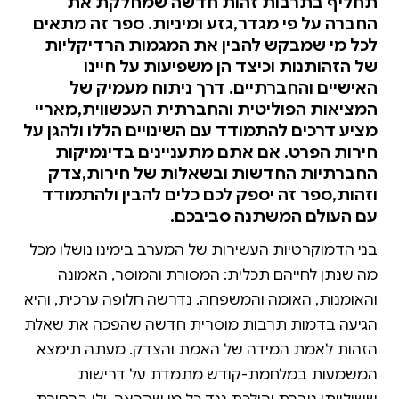
תחליף בתרבות זהות חדשה שמחלקת את
החברה על פי מגדר,גזע ומיניות. ספר זה מתאים
לכל מי שמבקש להבין את המגמות הרדיקליות
של הזהותנות וכיצד הן משפיעות על חיינו
האישיים והחברתיים. דרך ניתוח מעמיק של
המציאות הפוליטית והחברתית העכשווית,מאריי
מציע דרכים להתמודד עם השינויים הללו ולהגן על
חירות הפרט. אם אתם מתעניינים בדינמיקות
החברתיות החדשות ובשאלות של חירות,צדק
וזהות,ספר זה יספק לכם כלים להבין ולהתמודד
עם העולם המשתנה סביבכם.
בני הדמוקרטיות העשירות של המערב בימינו נושלו מכל
מה שנתן לחייהם תכלית: המסורת והמוסר, האמונה
והאומנות, האומה והמשפחה. נדרשה חלופה ערכית, והיא
הגיעה בדמות תרבות מוסרית חדשה שהפכה את שאלת
הזהות לאמת המידה של האמת והצדק. מעתה תימצא
המשמעות במלחמת-קודש מתמדת על דרישות