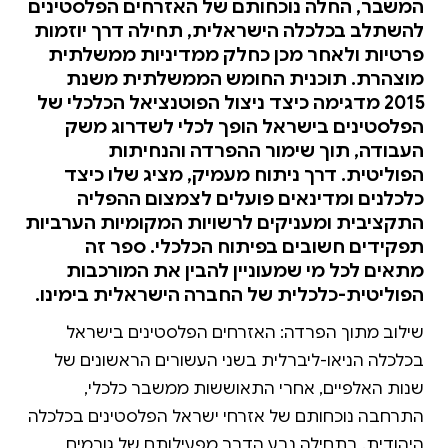
המשבר, החלה נוכחותם של האזרחים הפלסטינים
להשתלב בכלכלה הישראלית, תחילה דרך יוזמות
פרטיות ולאחר מכן כחלק ממדיניות ממשלתית
מוצהרת. תוכנית החומש הממשלתית משנת
2015 מדגימה כיצד ניצול הפוטנציאל הכלכלי של
הפלסטינים בישראל הופך לכלי לשדרוג משק
העבודה, תוך שימור ההפרדה והנחיתות
הפוליטית. דרך ניתוח מעמיק, מציג שלו כיצד
כלכלנים ומדינאים פועלים לצמצום ההפליה
התקציבית ומעניקים לרשויות המקומיות הערביות
תפקידים חשובים בפיתוח הכלכלי. ספר זה
מתאים לכל מי שמעוניין להבין את המורכבות
הפוליטית-כלכלית של החברה הישראלית בימינו.
שילוב מתוך הפרדה: האזרחים הפלסטינים בישראל
בכלכלה הניאו-ליברלית בשני העשורים הראשונים של
שנות האלפיים, אחרי התאוששות ממשבר כלכלי,
התרחבה נוכחותם של אזרחי ישראל הפלסטינים בכלכלה
היהודית. בתחילה נבע הדבר מפעילותם של גורמים