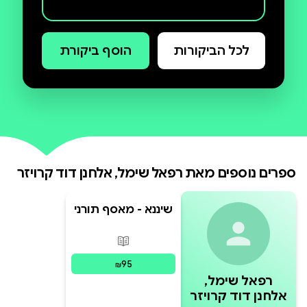
מחיר מוזל מיוחד לרגל חודש הספר: 95
לכל הביקורות
הוסף ביקורת
₪ במקום 120 ₪ !
ספרים נוספים מאת
רפאל שימל, אלחנן דוד קרויזר
שיננא - מאסף תורני
| כרך א'
פורמטים זמינים
:
מודפס
95
₪
רפאל שימל,
אלחנן דוד קרויזר