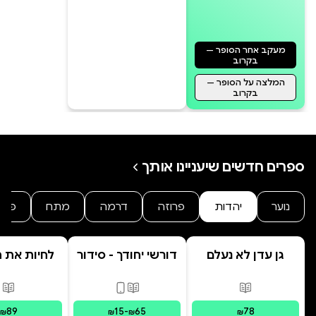
מעקב אחר הסופר —
בקרוב
המלצה על הסופר —
בקרוב
ספרים חדשים שיעניינו אותך
נוער
יהדות
פרוזה
דרמה
מתח
פנט
גן עדן לא נעלם
דורשי יחודך - סידור
לחיות את הי
רמב"ם
פורמטים זמינים
:
מודפס
פורמטים זמינים
:
מודפס, דיגי
פור
89
15
-
65
78
₪
₪
₪
₪