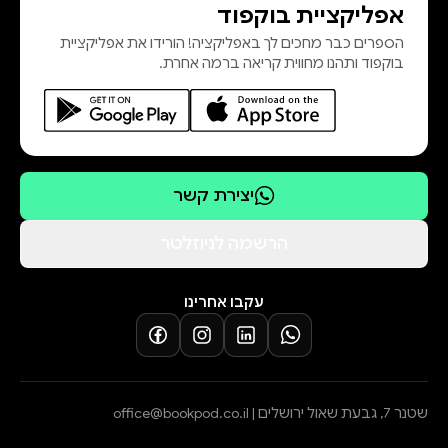
אפליקציית בוקפוד
הספרים כבר מחכים לך באפליקציה! הורידו את אפליקציית
בוקפוד ותהנו מחווית קריאה ברמה אחרת.
יצירת קשר
הרשמה לניוזלטר
עקבו אחרינו
שטנר 7, גבעת שאול ירושלים |
office@bookpod.co.il