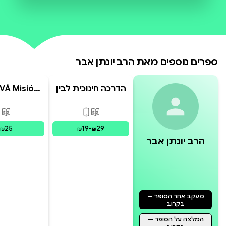
ספרים נוספים מאת
הרב יונתן אבר
הדרכה חינוכית לבין
VÁ Misión
הזמנים ושיעורי
sible
הכנה לליל הסדר
פורמטים זמינים
:
מודפס, דיגי
פור
25
19
-
29
₪
₪
₪
הרב יונתן אבר
מעקב אחר הסופר —
בקרוב
המלצה על הסופר —