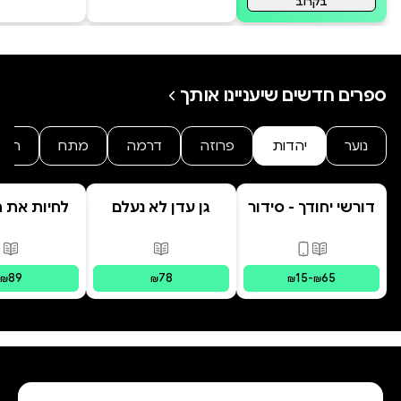
בקרוב
ספרים חדשים שיעניינו אותך
נוער
יהדות
פרוזה
דרמה
מתח
היסט
דורשי יחודך - סידור
גן עדן לא נעלם
לחיות את הי
רמב"ם
פורמטים זמינים
:
מודפס, דיגיטלי
פורמטים זמינים
:
מודפס
פור
89
78
15
-
65
₪
₪
₪
₪