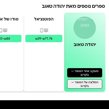
ספרים נוספים מאת
יהודה טאוב
הפוטנציאל
סודו של או
הישראלי
פורמטים זמינים
:
מודפס, דיגי
פורמ
20
-
44
39
-
71.76
₪
₪
₪
יהודה טאוב
מעקב אחר הסופר —
בקרוב
המלצה על הסופר —
בקרוב