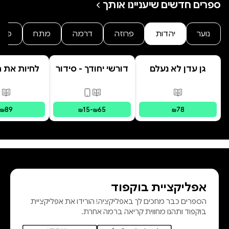
ספרים חדשים שיעניינו אותך
נוער
יהדות
פרוזה
דרמה
מתח
פנט
גן עדן לא נעלם
דורשי יחודך - סידור
לחיות את הי
רמב"ם
פורמטים זמינים
:
מודפס
פורמטים זמינים
:
מודפס, דיגי
פור
89
15
-
65
78
₪
₪
₪
₪
אפליקציית בוקפוד
הספרים כבר מחכים לך באפליקציה! הורידו את אפליקציית
בוקפוד ותהנו מחווית קריאה ברמה אחרת.