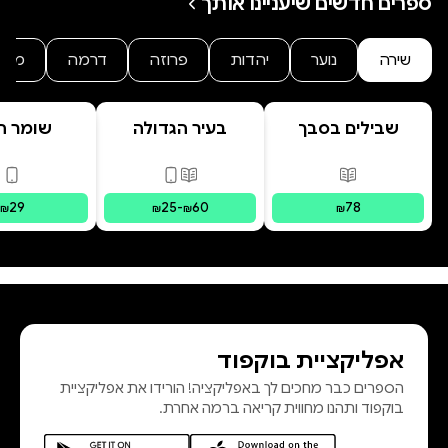
ספרים חדשים שיעניינו אותך
שירה
נוער
יהדות
פרוזה
דרמה
מתח
שבילים בסבך
בעיר הגדולה
שומר ה
פורמטים זמינים
:
מודפס
פורמטים זמינים
:
מודפס, דיגי
פור
29
25
-
60
78
₪
₪
₪
₪
אפליקציית בוקפוד
הספרים כבר מחכים לך באפליקציה! הורידו את אפליקציית
בוקפוד ותהנו מחווית קריאה ברמה אחרת.