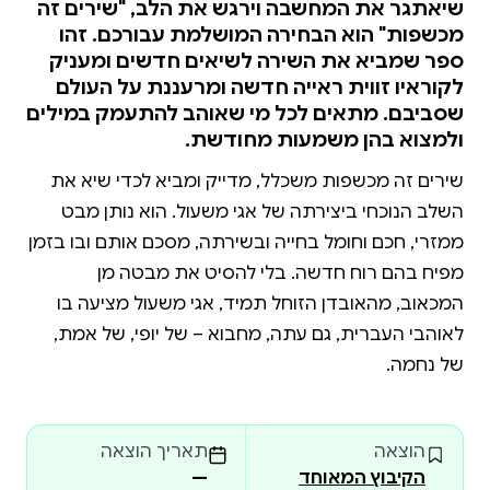
שיאתגר את המחשבה וירגש את הלב, "שירים זה
מכשפות" הוא הבחירה המושלמת עבורכם. זהו
ספר שמביא את השירה לשיאים חדשים ומעניק
לקוראיו זווית ראייה חדשה ומרעננת על העולם
שסביבם. מתאים לכל מי שאוהב להתעמק במילים
ולמצוא בהן משמעות מחודשת.
שירים זה מכשפות משכלל, מדייק ומביא לכדי שיא את
השלב הנוכחי ביצירתה של אגי משעול. הוא נותן מבט
ממזרי, חכם וחומל בחייה ובשירתה, מסכם אותם ובו בזמן
מפיח בהם רוח חדשה. בלי להסיט את מבטה מן
המכאוב, מהאובדן הזוחל תמיד, אגי משעול מציעה בו
לאוהבי העברית, גם עתה, מחבוא – של יופי, של אמת,
של נחמה.
הוצאה
תאריך הוצאה
הקיבוץ המאוחד
—