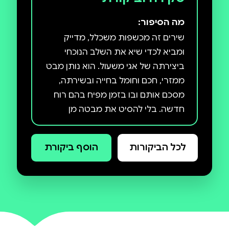
מה הסיפור:
שירים זה מכשפות משכלל, מדייק
ומביא לכדי שיא את השלב הנוכחי
ביצירתה של אגי משעול. הוא נותן מבט
ממזרי, חכם וחומל בחייה ובשירתה,
מסכם אותם ובו בזמן מפיח בהם רוח
חדשה. בלי להסיט את מבטה מן
המכאוב, מהאובדן הזוחל תמיד, אגי
משעול מציעה בו לאוהבי העברית, גם
לכל הביקורות
הוסף ביקורת
עתה, מחבוא – של יופי, של אמת, של
נחמה.