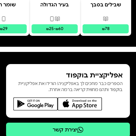
שבילים בסבך
בעיר הגדולה
שומר ה
ר. מיפו מבקשת לראות חברה הפוכה,
חברה של חופשיים שמבטם מופנה אל
פורמטים זמינים
:
מודפס
פורמטים זמינים
:
מודפס, דיגי
פור
קרן האור המוקרנת מהשמש אל
29
25
-
60
78
₪
₪
₪
₪
חברה מפוכחת זו הִנָה אוטופיה
שבראה המשוררת, ודרכה היא
נאווה סביליה שדה
אפליקציית בוקפוד
הספרים כבר מחכים לך באפליקציה! הורידו את אפליקציית
בוקפוד ותהנו מחווית קריאה ברמה אחרת.
יצירת קשר