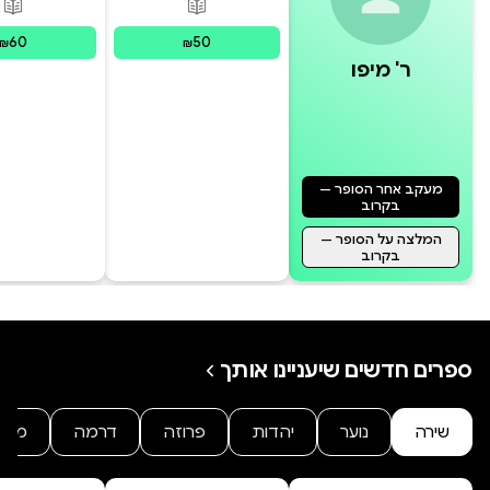
פורמטים זמינים
:
מודפס
פור
60
50
₪
₪
ר' מיפו
מעקב אחר הסופר —
בקרוב
המלצה על הסופר —
בקרוב
ספרים חדשים שיעניינו אותך
אסירי משל המערה של אפלטון
מעבירים את חייהם בידיעה שגויה
שירה
נוער
יהדות
פרוזה
דרמה
מתח
אודות המציאות, היות שאינם רואים