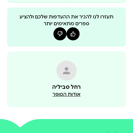
תעזרו לנו להכיר את ההעדפות שלכם ולהציע
ספרים מתאימים יותר
אסירי משל המערה של אפלטון מעבירים את חייהם
בידיעה שגויה אודות המציאות, היות שאינם רואים לעולם
רחל סביליה
ר. מיפו מבקשת לראות חברה הפוכה, חברה של חופשיים
אודות הסופר
שמבטם מופנה אל קרן האור המוקרנת מהשמש אל
חברה מפוכחת זו הִנָה אוטופיה שבראה המשוררת,
נאווה סביליה שדה