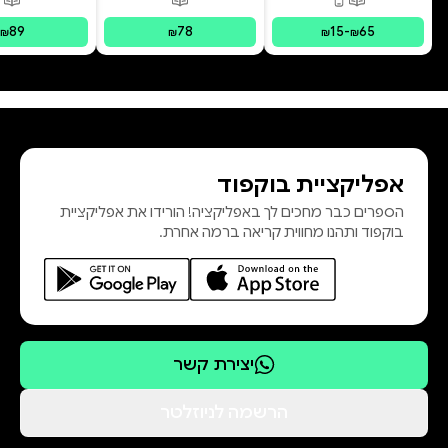
פורמטים זמינים
:
מודפס, דיגיטלי
פורמטים זמינים
:
מודפס
פור
89
78
15
-
65
₪
₪
₪
₪
אפליקציית בוקפוד
הספרים כבר מחכים לך באפליקציה! הורידו את אפליקציית
בוקפוד ותהנו מחווית קריאה ברמה אחרת.
יצירת קשר
הרשמה לניוזלטר