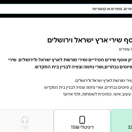
חיפוש AI
דת ויהדות
תפילה
ם
חגים ומועדים
תלמוד
קבלה
 ישראל ולירושלים. שירי
ית המקדש.