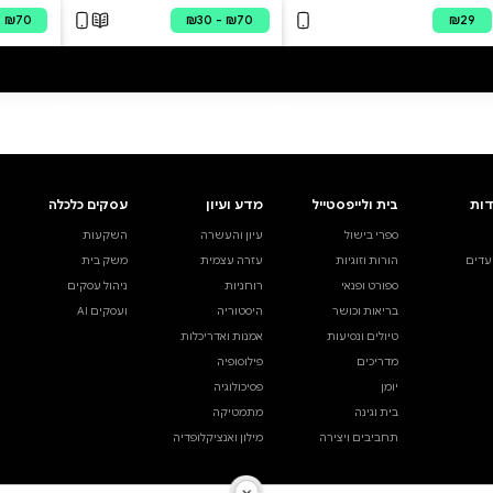
ויקרא ד פרשת בהר / בחוקותיו
ויקרא ג פרשת אחרי מות / קדושים / אמור