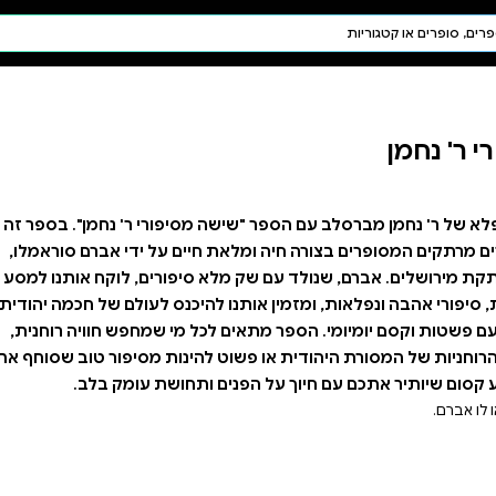
חיפוש AI
דת ויהדות
תפילה
חגים ומועדים
תלמוד
קבלה
יפורי ר' נחמן". בספר זה
ים על ידי אברם סוראמלו,
יפורים, לוקח אותנו למסע
יכנס לעולם של חכמה יהודית
מי שמחפש חוויה רוחנית,