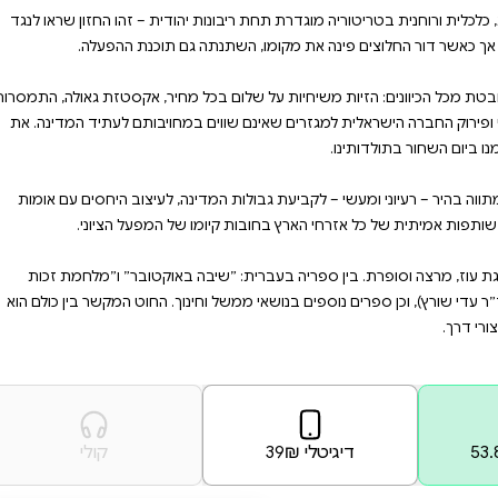
– רעיוני ומעשי – לקביעת גבולות
תפות אמיתית של כל אזרחי
נת וילף היא יו״ר מפלגת עוז,מרצה וסופרת. בין
כתב עם ד״ר עדי שורץ),וכן
זה: בבניין האומה אין קיצורי
יהודית – זהו החזון שראו לנגד
 מחיר, אקסטזת גאולה, התמסרות
 במחויבותם לעתיד המדינה. את