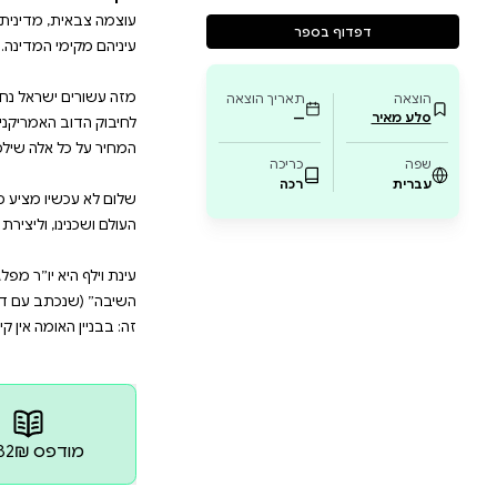
השחור בתולדותינו. שלום לא עכשיו מציע מתווה בהיר 
וב היחסים עם אומות העולם ושכנינו,וליצירת שו
הארץ בחובות קיומו של המפעל הציוני. עי
ת: ״שיבה באוקטובר״ ו״מלחמת זכות השיבה״ (שנ
 בנושאי ממשל וחינוך. החוט המקשר בין כולם הוא 
מדינית, כלכלית ורוחנית בטריטוריה מוגדרת תחת ריבונות 
ראל נחבטת מכל הכיוונים: הזיות משיחיות על שלום בכל
אמריקני ופירוק החברה הישראלית למגזרים שאינם שווים