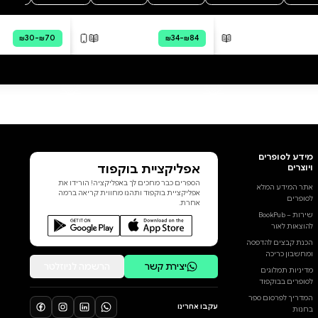
מה הסיפור:
עוצמה צבאית, מדינית, כלכלית
ורוחנית בטריטוריה מוגדרת תחת
ריבונות יהודית – זהו החזון שראו
לנגד עיניהם מקימי המדינה. אך
כאשר דור החלוצים פינה את
מקומו, השתנתה גם תוכנת
ההפעלה. מזה עשורים ישראל
נחבטת מכל הכיוונים: הזיות
משיחיות על שלום בכל מחיר,
אקסטזת גאולה, התמסרות לחיבוק
הדוב האמריקני ופירוק החברה
הישראלית למגזרים שאינם שווים
הוסף ביקורת
במחויבותם לעתיד המדינה. את
המחיר על כל אלה שילמנו ביום