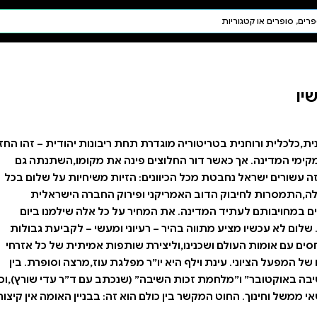
חיפוש AI
דת ויהדות
תפילה
חגים ומועדים
תלמוד
קבלה
ריבונות יהודית – זהו החזון
נה את מקומו,השתנתה גם
ים: הזיות משיחיות על שלום בכל
וק החברה הישראלית
ל כל אלה שילמנו ביום