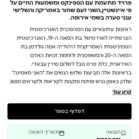
פרויד מתעמת עם הספינקס ומשמעות החיים על
פי איינשטיין,השני זעם שחור באמריקה והשלישי
ענני סערה בשמי אירופה.
ראיונות עיתונאיים עם המהפכנית האנרכיסטית
הצרפתייה לואיז מישל בת המאה ה-19, האנרכיסטית
הפמיניסטית האמריקנית היהודייה אמה גולדמן בת
המאה ה-20 והמשפטנית ולוחמת זכויות האדם
בראיונות אלה מביעות שלוש הנשים את "האני מאמינה"
שלהן באופן נגיש ופתוח ומקנות לקוראות ולקוראים מושג
ותחושה על מאבקן למען שחרור האדם – נשים וגברים
קרא עוד
לואיז מישל (1830–1905): מהפכנית צרפתייה, השתתפה
דפדוף בספר
בהתקוממות ה"קומונה" הפריזאית ב־1871 ואחרי נפילתה
הוגלתה לקלדוניה החדשה. לאחר שובה לפריז המשיכה
הוצאה
תאריך הוצאה