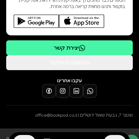
הספרים כבר מחכים לך באפליקציה! הורידו את אפליקציית
לקידום הדמוקרטיה וזכויות האדם.
בוקפוד ותהנו מחווית קריאה ברמה אחרת.
עבאדי מדורגת שוב ושוב כאחת ממאה
זהו הספר הרביעי בסדרת "זמן
לרעיונות". הספר הראשון בסדרה פרויד
מתעמת עם הספינקס ומשמעות החיים
יצירת קשר
על פי איינשטיין, השני זעם שחור
באמריקה והשלישי ענני סערה בשמי
הרשמה לניוזלטר
אירופה.
עקבו אחרינו
שטנר 7, גבעת שאול ירושלים |
office@bookpod.co.il
בלוג
שירות לקוחות
מדיניות פרטיות
הצהרת נגישות
תקנון הרשמה לסופרים