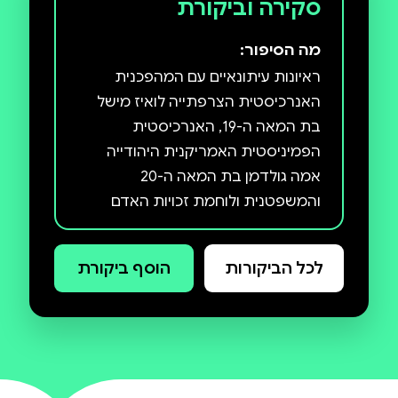
סקירה וביקורת
מה הסיפור:
ראיונות עיתונאיים עם המהפכנית
האנרכיסטית הצרפתייה לואיז מישל
בת המאה ה-19, האנרכיסטית
הפמיניסטית האמריקנית היהודייה
אמה גולדמן בת המאה ה-20
והמשפטנית ולוחמת זכויות האדם
האיראנית, כלת פרס נובל לשלום שירין
לכל הביקורות
הוסף ביקורת
בראיונות אלה מביעות שלוש הנשים
את "האני מאמינה" שלהן באופן נגיש
ופתוח ומקנות לקוראות ולקוראים מושג
ותחושה על מאבקן למען שחרור האדם