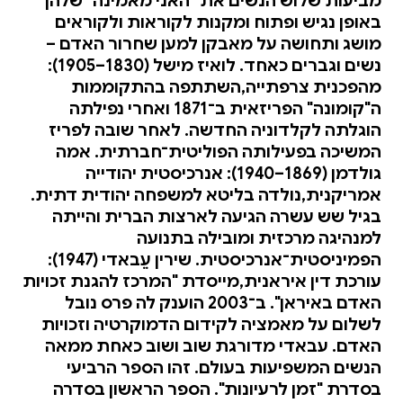
מביעות שלוש הנשים את "האני מאמינה" שלהן
באופן נגיש ופתוח ומקנות לקוראות ולקוראים
מושג ותחושה על מאבקן למען שחרור האדם –
נשים וגברים כאחד. לואיז מישל (1830–1905):
מהפכנית צרפתייה,השתתפה בהתקוממות
ה"קומונה" הפריזאית ב־1871 ואחרי נפילתה
הוגלתה לקלדוניה החדשה. לאחר שובה לפריז
המשיכה בפעילותה הפוליטית־חברתית. אמה
גולדמן (1869–1940): אנרכיסטית יהודייה
אמריקנית,נולדה בליטא למשפחה יהודית דתית.
בגיל שש עשרה הגיעה לארצות הברית והייתה
למנהיגה מרכזית ומובילה בתנועה
הפמיניסטית־אנרכיסטית. שירין עֵבאדי (1947):
עורכת דין איראנית,מייסדת "המרכז להגנת זכויות
האדם באיראן". ב־2003 הוענק לה פרס נובל
לשלום על מאמציה לקידום הדמוקרטיה וזכויות
האדם. עבאדי מדורגת שוב ושוב כאחת ממאה
הנשים המשפיעות בעולם. זהו הספר הרביעי
בסדרת "זמן לרעיונות". הספר הראשון בסדרה