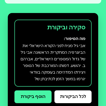
סקירה וביקורת
מה הסיפור:
אבי גיל מניח לפני הקורא הישראלי את
הביוגרפיה המחקרית הראשונה אבי גיל
של גדול המספרים הישראליים, אברהם
ב. יהושע. דמותו המורכבת של הסופר
ויצירתו המדהימה בעומקה בוודאי
יגרמו במשך הזמן לכתיבתן של
ביוגרפיות נוספות, שיספרו את סיפור
חייו של יהושע ואת פרשת התהוותה
לכל הביקורות
הוסף ביקורת
של יצירתו הענפה מזוויות ראות שונות
מאלו של גיל. אבל ספרו של גיל יישאר