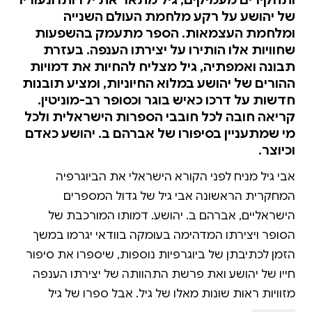
של יהושע על רקע מלחמת העולם השנייה
ומלחמת העצמאות. הספר מתעמק בהשפעות
שחוויות אלו הותירו על יצירתו הענפה. בעזרת
תבונה ואמפתיה, גיל מצליח להחיות את דמויות
ההורים של יהושע במלוא החיוניות, ומציע תובנות
חדשות על דרכו כאיש בוגר וכסופר רב-מוניטין.
קריאה חובה לכל חובבי הספרות הישראלית ולכל
מי שמתעניין בסיפורו של אברהם ב. יהושע כאדם
וכיוצר.
אבי גיל מניח לפני הקורא הישראלי את הביוגרפיה
המחקרית הראשונה אבי גיל של גדול המספרים
הישראליים, אברהם ב. יהושע. דמותו המורכבת של
הסופר ויצירתו המדהימה בעומקה בוודאי יגרמו במשך
הזמן לכתיבתן של ביוגרפיות נוספות, שיספרו את סיפור
חייו של יהושע ואת פרשת התהוותה של יצירתו הענפה
מזוויות ראות שונות מאלו של גיל. אבל ספרו של גיל