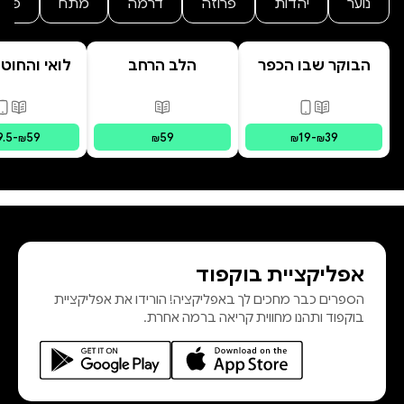
נוער
יהדות
פרוזה
דרמה
מתח
פנט
חֲמִימוּת.״ ד"ר נָעֳמִי בֶּן גּוּר, סֵמִינַר
הַקִּבּוּצִים״הַכְּתִיבָה וְהַחֲרִיזָה מְלֵאוֹת חֵן,
הבוקר שבו הכפר
הלב הרחב
לואי והחוט
תַּע
התבלבל
- הרפתקת 
המרחפ
פורמטים זמינים
:
מודפס, דיגיטלי
פורמטים זמינים
:
מודפס
פורמ
9.5
-
59
59
19
-
39
₪
₪
₪
₪
אפליקציית בוקפוד
הספרים כבר מחכים לך באפליקציה! הורידו את אפליקציית
בוקפוד ותהנו מחווית קריאה ברמה אחרת.