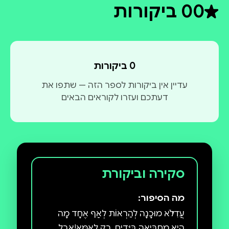
0
0 ביקורות
דירוג ממוצע 0 מתוך 5
0 ביקורות
עדיין אין ביקורות לספר הזה — שתפו את
דעתכם ועזרו לקוראים הבאים
סקירה וביקורת
מה הסיפור:
עֲדִי לֹא מוּכָנָה לְהַרְאוֹת לְאַף אֶחָד מָה
הִיא מַחְבִּיאָה בַּיָּדַיִם, רַק לְאִמָּא!אֲבָל